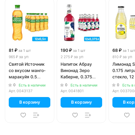
81 ₽
190 ₽
68 ₽
за 1 шт
за 1 шт
за 1 ш
за уп
за уп
за уп
965 ₽
2 275 ₽
810 ₽
Святой Источник
Напиток Абрау
Лимонад St
со вкусом манго-
Винонад Зеро
0.175 литра
маракуйя 0.5
Каберне, 0.375
стекло, 12 
литра, газ, пэт, 12
литра, газ, стекло,
0
0
0
Есть в наличии
Есть в наличии
Есть в
шт. в уп.
12 шт. в уп.
Арт.
0043137
Арт.
0041801
Арт.
003700
В корзину
В корзину
В кор