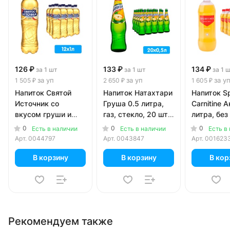
126 ₽
133 ₽
134 ₽
за 1 шт
за 1 шт
за 1 
за уп
за уп
за у
1 505 ₽
2 650 ₽
1 605 ₽
Напиток Святой
Напиток Натахтари
Напиток Spo
Источник со
Груша 0.5 литра,
Carnitine 
вкусом груши и
газ, стекло, 20 шт.
литра, без 
цитруса 1 литр, газ,
в уп.
пэт, 12 шт.
0
0
0
Есть в наличии
Есть в наличии
Есть в
пэт, 12 шт. в уп.
Арт.
0044797
Арт.
0043847
Арт.
001623
В корзину
В корзину
В кор
Рекомендуем также