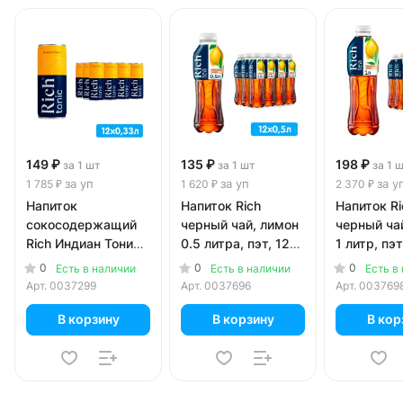
149 ₽
135 ₽
198 ₽
за 1 шт
за 1 шт
за 1 
за уп
за уп
за у
1 785 ₽
1 620 ₽
2 370 ₽
Напиток
Напиток Rich
Напиток Ri
сокосодержащий
черный чай, лимон
черный ча
Rich Индиан Тоник
0.5 литра, пэт, 12
1 литр, пэт
0.33 литра, газ, ж/
шт. в уп.
уп.
0
0
0
Есть в наличии
Есть в наличии
Есть в
б, 12 шт. в уп.
Арт.
0037299
Арт.
0037696
Арт.
003769
В корзину
В корзину
В кор