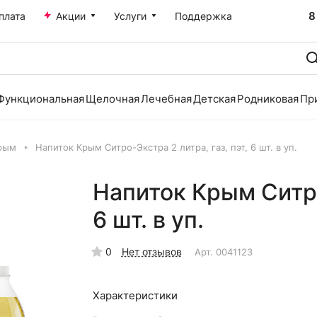
8
плата
Акции
Услуги
Поддержка
Функциональная
Щелочная
Лечебная
Детская
Родниковая
Пр
рым
Напиток Крым Ситро-Экстра 2 литра, газ, пэт, 6 шт. в уп.
Напиток Крым Ситро-
6 шт. в уп.
0
Нет отзывов
Арт.
0041123
Характеристики