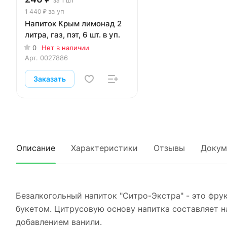
за 1 шт
за уп
1 440 ₽
Напиток Крым лимонад 2
литра, газ, пэт, 6 шт. в уп.
0
Нет в наличии
Арт.
0027886
Заказать
Описание
Характеристики
Отзывы
Докум
Безалкогольный напиток "Ситро-Экстра" - это фр
букетом. Цитрусовую основу напитка составляет н
добавлением ванили.