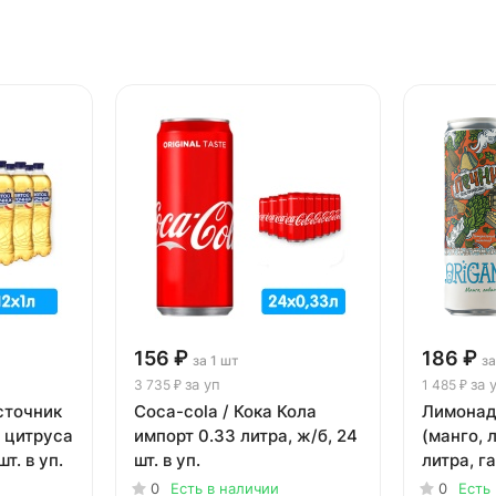
156 ₽
186 ₽
за 1 шт
за
за уп
за 
3 735 ₽
1 485 ₽
сточник
Coca-cola / Кока Кола
Лимонад
и цитруса
импорт 0.33 литра, ж/б, 24
(манго, 
шт. в уп.
шт. в уп.
литра, га
0
Есть в наличии
0
Есть