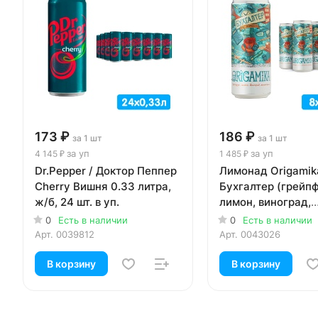
173 ₽
186 ₽
за 1 шт
за 1 шт
за уп
за уп
4 145 ₽
1 485 ₽
Dr.Pepper / Доктор Пеппер
Лимонад Origamik
Cherry Вишня 0.33 литра,
Бухгалтер (грейпф
ж/б, 24 шт. в уп.
лимон, виноград,
лемонграсс), 0.33
0
Есть в наличии
0
Есть в наличии
газ, ж/б, 8 шт. в уп
Арт.
0039812
Арт.
0043026
В корзину
В корзину