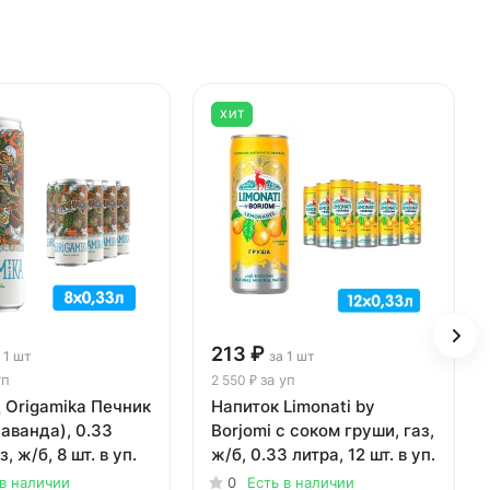
ХИТ
213 ₽
 1 шт
за 1 шт
уп
за уп
2 550 ₽
 Origamika Печник
Напиток Limonati by
лаванда), 0.33
Borjomi с соком груши, газ,
з, ж/б, 8 шт. в уп.
ж/б, 0.33 литра, 12 шт. в уп.
 в наличии
0
Есть в наличии