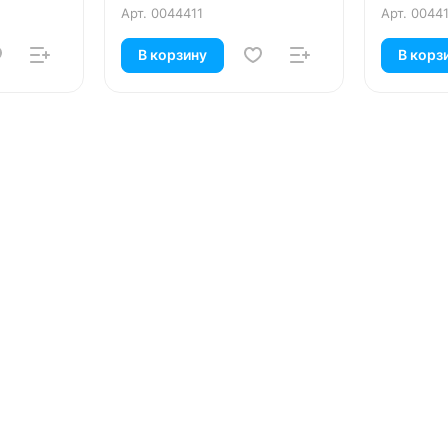
Арт.
0044411
Арт.
0044
В корзину
В корз