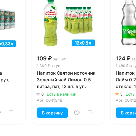
109 ₽
124 ₽
за 1 шт
за
за уп
за 
1 300 ₽
1 480 ₽
a
Напиток Святой источник
Напиток
рут,
Зеленый чай Лимон 0.5
Лайм 0.2
литра, пэт, 12 шт. в уп.
стекло, 1
 литра,
0
Есть в наличии
5
Есть
.
Арт.
0041348
Арт.
0041
В корзину
В корз