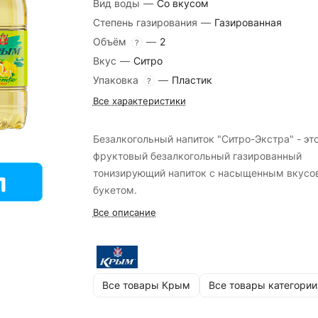
Вид воды
—
Со вкусом
Степень газирования
—
Газированная
Объём
—
2
?
Вкус
—
Ситро
Упаковка
—
Пластик
?
Все характеристики
Безалкогольный напиток "Ситро-Экстра" - эт
фруктовый безалкогольный газированный
тонизирующий напиток с насыщенным вкус
букетом.
Все описание
Все товары Крым
Все товары категории