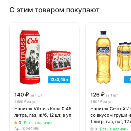
С этим товаром покупают
140 ₽
126 ₽
за 1 шт
за 1 шт
за уп
за уп
1 680 ₽
1 505 ₽
Напиток Vitruss Кола 0.45
Напиток Святой И
литра, газ, ж/б, 12 шт. в уп.
со вкусом груши 
1 литр, газ, пэт, 12 
3
Есть в наличии
Арт.
0044986
0
Есть в наличии