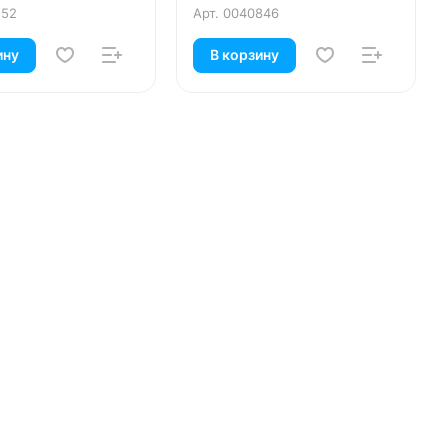
152
Арт.
0040846
ину
В корзину