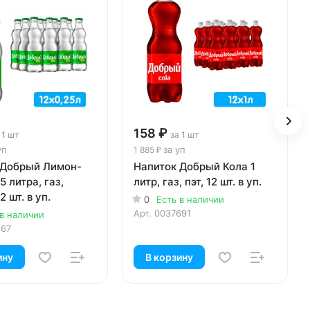
158 ₽
 1 шт
за 1 шт
уп
за уп
1 885 ₽
 Добрый Лимон-
Напиток Добрый Кола 1
5 литра, газ,
литр, газ, пэт, 12 шт. в уп.
2 шт. в уп.
0
Есть в наличии
Арт.
0037691
 в наличии
267
ину
В корзину