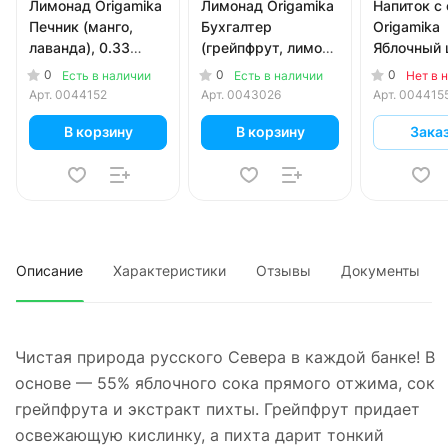
Лимонад Origamika
Лимонад Origamika
Напиток с
Печник (манго,
Бухгалтер
Origamika
лаванда), 0.33
(грейпфрут, лимон,
Яблочный
литра, газ, ж/б, 8
виноград,
лайм-бадь
0
0
0
Есть в наличии
Есть в наличии
Нет в 
шт. в уп.
лемонграсс), 0.33
литра, газ,
Арт.
0044152
Арт.
0043026
Арт.
004415
литра, газ, ж/б, 8
шт. в уп.
шт. в уп.
В корзину
В корзину
Зака
Описание
Характеристики
Отзывы
Документы
Чистая природа русского Севера в каждой банке! В
основе — 55% яблочного сока прямого отжима, сок
грейпфрута и экстракт пихты. Грейпфрут придает
освежающую кислинку, а пихта дарит тонкий