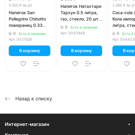
за уп
за у
5 050 ₽
3 690 ₽
Напиток Натахтари
Напиток San
Тархун 0.5 литра,
Coca-cola 
Pellegrino Chinotto
газ, стекло, 20 шт.
Кола импо
померанец 0.33
в уп.
литра, сте
0
Есть в наличии
литра, газ, ж/б, 24
шт. в уп.
Арт.
0043848
0
0
Есть в наличии
Есть в
шт. в уп.
Арт.
0027826
Арт.
004432
В корзину
В корзину
В кор
Назад к списку
Интернет-магазин