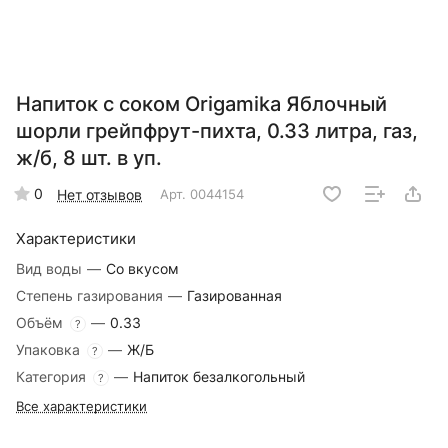
Напиток с соком Origamika Яблочный
шорли грейпфрут-пихта, 0.33 литра, газ,
ж/б, 8 шт. в уп.
0
Нет отзывов
Арт.
0044154
Характеристики
Вид воды
—
Со вкусом
Степень газирования
—
Газированная
Объём
—
0.33
?
Упаковка
—
Ж/Б
?
Категория
—
Напиток безалкогольный
?
Все характеристики