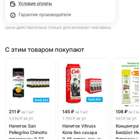
Условия оплаты
Гарантия производителя
Цена действительна только для интернет-магазина.
С этим товаром покупают
211 ₽
145 ₽
108 ₽
за 1 шт
за 1 шт
за 1 
за уп
за уп
за уп
5 050 ₽
1 740 ₽
645 ₽
Напиток San
Напиток Vitruss
Концентрат
Pellegrino Chinotto
Кола без сахара
БиоШот И
померанец 0.33
0.45 литра, газ, ж/
Витамины 