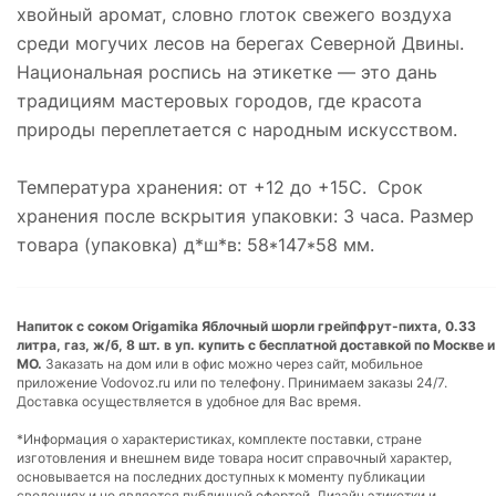
хвойный аромат, словно глоток свежего воздуха
среди могучих лесов на берегах Северной Двины.
Национальная роспись на этикетке — это дань
традициям мастеровых городов, где красота
природы переплетается с народным искусством.
Температура хранения: от +12 до +15С. Срок
хранения после вскрытия упаковки: 3 часа. Размер
товара (упаковка) д*ш*в: 58*147*58 мм.
Напиток с соком Origamika Яблочный шорли грейпфрут-пихта, 0.33
литра, газ, ж/б, 8 шт. в уп. купить с бесплатной доставкой по Москве и
МО.
Заказать на дом или в офис можно через сайт, мобильное
приложение Vodovoz.ru или по телефону. Принимаем заказы 24/7.
Доставка осуществляется в удобное для Вас время.
*Информация о характеристиках, комплекте поставки, стране
изготовления и внешнем виде товара носит справочный характер,
основывается на последних доступных к моменту публикации
сведениях и не является публичной офертой. Дизайн этикетки и