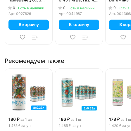
литра, газ, ж/б, 24
б, 12 шт. в уп.
жидкий дл
0
0
0
Есть в наличии
Есть в наличии
Есть в
шт. в уп.
приготовл
Арт.
0027826
Арт.
0044987
Арт.
004396
напитка, 6 
В корзину
В корзину
В кор
Рекомендуем также
186 ₽
186 ₽
178 ₽
за 1 шт
за 1 шт
за 1 
за уп
за уп
за у
1 485 ₽
1 485 ₽
1 420 ₽