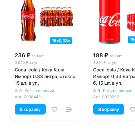
236 ₽
188 ₽
за 1 шт
за 1 шт
за уп
за уп
3 540 ₽
2 820 ₽
Coca-cola / Кока Кола
Coca-cola / Кока 
Импорт 0.33 литра, стекло,
Импорт 0,33 литра,
15 шт. в уп.
б, 15 шт. в уп.
0
Есть в наличии
0
Есть в наличии
Арт.
0038443
Арт.
0039292
В корзину
В корзину