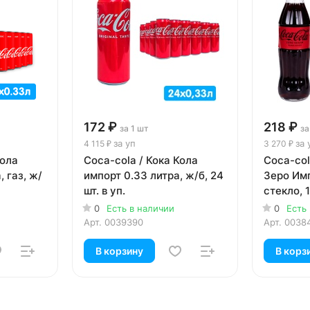
172 ₽
218 ₽
за 1 шт
за
за уп
за 
4 115 ₽
3 270 ₽
Кола
Coca-cola / Кока Кола
Coca-col
 газ, ж/
импорт 0.33 литра, ж/б, 24
Зеро Имп
шт. в уп.
стекло, 1
0
Есть в наличии
0
Есть
Арт.
0039390
Арт.
0038
В корзину
В корз