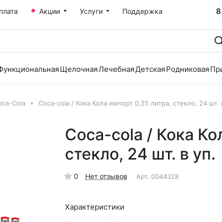
8
плата
Акции
Услуги
Поддержка
Функциональная
Щелочная
Лечебная
Детская
Родниковая
Пр
oca-Cola
Coca-cola / Кока Кола импорт 0,25 литра, стекло, 24 шт. 
Coca-cola / Кока Ко
стекло, 24 шт. в уп.
0
Нет отзывов
Арт.
0044328
Характеристики