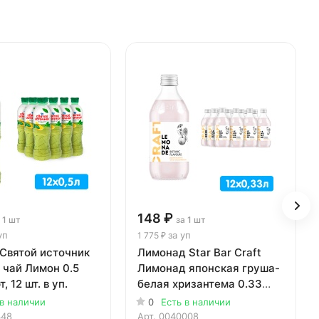
148 ₽
 1 шт
за 1 шт
уп
за уп
1 775 ₽
 Святой источник
Лимонад Star Bar Craft
 чай Лимон 0.5
Лимонад японская груша-
т, 12 шт. в уп.
белая хризантема 0.33
литра, газ, стекло, 12 шт. в
 в наличии
0
Есть в наличии
уп.
348
Арт.
0040008