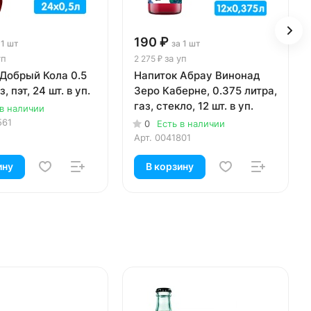
190 ₽
 1 шт
за 1 шт
уп
за уп
2 275 ₽
Добрый Кола 0.5
Напиток Абрау Винонад
з, пэт, 24 шт. в уп.
Зеро Каберне, 0.375 литра,
газ, стекло, 12 шт. в уп.
 в наличии
561
0
Есть в наличии
Арт.
0041801
ину
В корзину