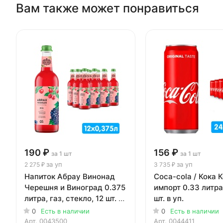
Вам также может понравиться
190 ₽
156 ₽
за 1 шт
за 1 шт
за уп
за уп
2 275 ₽
3 735 ₽
Напиток Абрау Винонад
Coca-cola / Кока 
Черешня и Виноград 0.375
импорт 0.33 литра
литра, газ, стекло, 12 шт. в
шт. в уп.
уп.
0
Есть в наличии
0
Есть в наличии
Арт.
0043500
Арт.
0044411