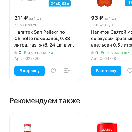
211 ₽
93 ₽
за 1 шт
за 1 шт
за уп
за уп
5 050 ₽
1 110 ₽
Напиток San Pellegrino
Напиток Святой И
Chinotto померанец 0.33
со вкусом красны
литра, газ, ж/б, 24 шт. в уп.
апельсин 0.5 литра
пэт, 12 шт. в уп.
0
Есть в наличии
0
Есть в наличии
Арт.
0027826
Арт.
0044798
В корзину
В корзину
Рекомендуем также