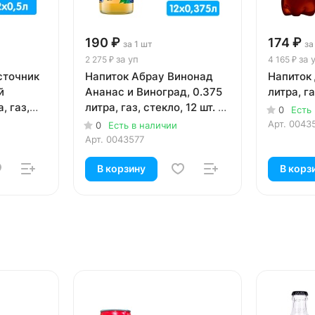
190 ₽
174 ₽
за 1 шт
за
за уп
за 
2 275 ₽
4 165 ₽
сточник
Напиток Абрау Винонад
Напиток 
й
Ананас и Виноград, 0.375
литра, га
, газ,
литра, газ, стекло, 12 шт. в
0
Есть
уп.
Арт.
0043
0
Есть в наличии
Арт.
0043577
В корзину
В корз