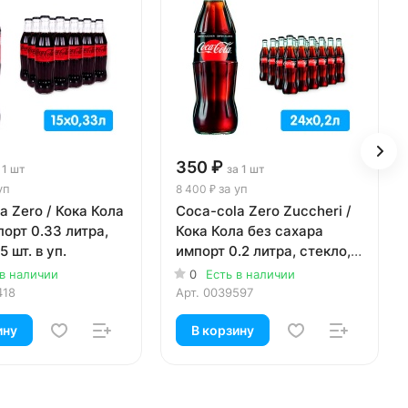
350 ₽
 1 шт
за 1 шт
уп
за уп
8 400 ₽
a Zero / Кока Кола
Coca-cola Zero Zuccheri /
орт 0.33 литра,
Кока Кола без сахара
5 шт. в уп.
импорт 0.2 литра, стекло,
24 шт. в уп.
 в наличии
0
Есть в наличии
418
Арт.
0039597
ину
В корзину