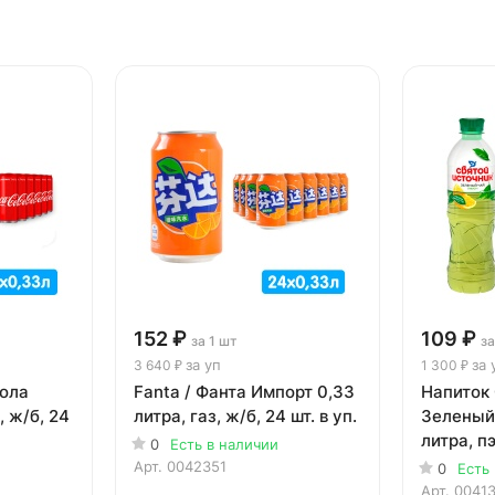
152 ₽
109 ₽
за 1 шт
за
за уп
за 
3 640 ₽
1 300 ₽
Кола
Fanta / Фанта Импорт 0,33
Напиток
, ж/б, 24
литра, газ, ж/б, 24 шт. в уп.
Зеленый
литра, пэ
0
Есть в наличии
Арт.
0042351
0
Есть
Арт.
0041