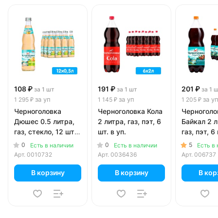
108 ₽
191 ₽
201 ₽
за 1 шт
за 1 шт
за 1 
за уп
за уп
за у
1 295 ₽
1 145 ₽
1 205 ₽
Черноголовка
Черноголовка Кола
Черноголо
Дюшес 0.5 литра,
2 литра, газ, пэт, 6
Байкал 2 л
газ, стекло, 12 шт.
шт. в уп.
газ, пэт, 6 
в уп.
0
0
5
Есть в наличии
Есть в наличии
Есть в
Арт.
0010732
Арт.
0036436
Арт.
006737
В корзину
В корзину
В кор