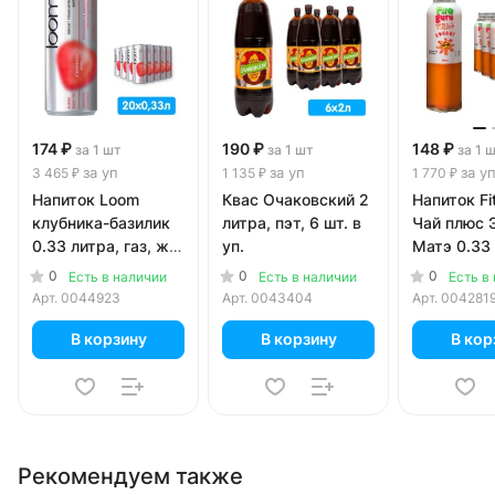
174 ₽
190 ₽
148 ₽
за 1 шт
за 1 шт
за 1 
за уп
за уп
за у
3 465 ₽
1 135 ₽
1 770 ₽
Напиток Loom
Квас Очаковский 2
Напиток Fi
клубника-базилик
литра, пэт, 6 шт. в
Чай плюс 
0.33 литра, газ, ж/
уп.
Матэ 0.33 
б, 20 шт. в уп.
стекло, 12 
0
0
0
Есть в наличии
Есть в наличии
Есть в
Арт.
0044923
Арт.
0043404
Арт.
004281
В корзину
В корзину
В кор
Рекомендуем также