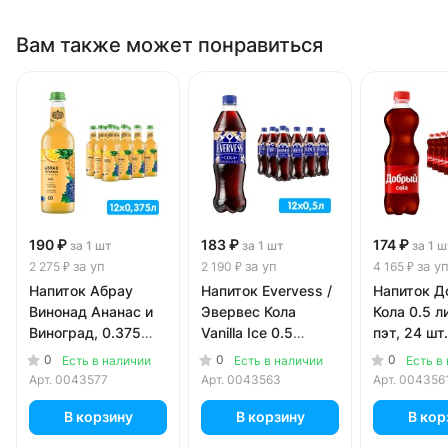
Вам также может понравиться
190 ₽
183 ₽
174 ₽
за 1 шт
за 1 шт
за 1 ш
за уп
за уп
за у
2 275 ₽
2 190 ₽
4 165 ₽
Напиток Абрау
Напиток Evervess /
Напиток Д
Винонад Ананас и
Эвервес Кола
Кола 0.5 ли
Виноград, 0.375
Vanilla Ice 0.5
пэт, 24 шт.
литра, газ, стекло,
литра, газ, пэт, 12
0
0
0
Есть в наличии
Есть в наличии
Есть в
12 шт. в уп.
шт. в уп.
Арт.
0043577
Арт.
0043563
Арт.
004356
В корзину
В корзину
В кор