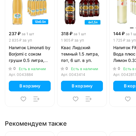
237 ₽
318 ₽
144 ₽
за 1 шт
за 1 шт
за 1 
за уп
за уп
за уп
2 835 ₽
1 905 ₽
1 725 ₽
Напиток Limonati by
Квас Лидский
Напиток Fi
Borjomi с соком
темный 1.5 литра,
Вода плюс
груши 0.5 литра,
пэт, 6 шт. в уп.
Лимон 0.3
газ, стекло, 12 шт.
стекло, 12 
0
0
0
Есть в наличии
Есть в наличии
Есть в
в уп.
Арт.
0043884
Арт.
0043414
Арт.
004281
В корзину
В корзину
В кор
Рекомендуем также