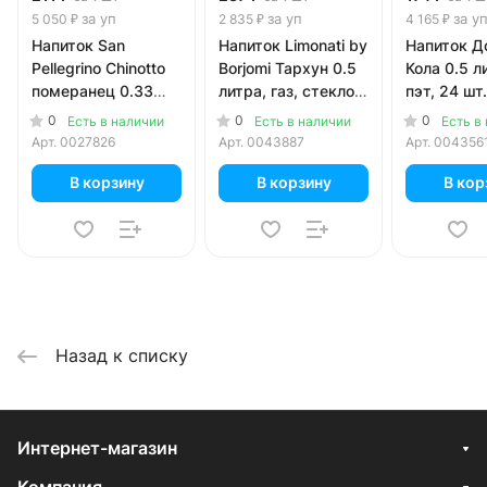
за уп
за уп
за у
5 050 ₽
2 835 ₽
4 165 ₽
Напиток San
Напиток Limonati by
Напиток Д
Pellegrino Chinotto
Borjomi Тархун 0.5
Кола 0.5 ли
померанец 0.33
литра, газ, стекло,
пэт, 24 шт.
литра, газ, ж/б, 24
12 шт. в уп.
0
0
0
Есть в наличии
Есть в наличии
Есть в
шт. в уп.
Арт.
0027826
Арт.
0043887
Арт.
004356
В корзину
В корзину
В кор
Назад к списку
Интернет-магазин