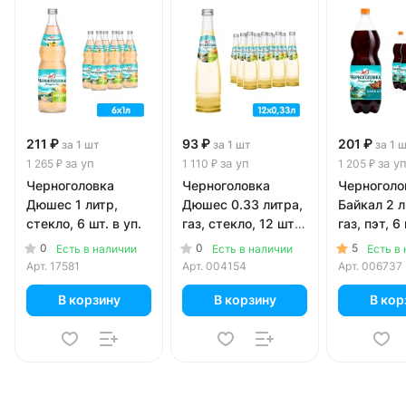
211 ₽
93 ₽
201 ₽
за 1 шт
за 1 шт
за 1 
за уп
за уп
за у
1 265 ₽
1 110 ₽
1 205 ₽
Черноголовка
Черноголовка
Черноголо
Дюшес 1 литр,
Дюшес 0.33 литра,
Байкал 2 л
стекло, 6 шт. в уп.
газ, стекло, 12 шт.
газ, пэт, 6 
в уп.
0
0
5
Есть в наличии
Есть в наличии
Есть в
Арт.
17581
Арт.
004154
Арт.
006737
В корзину
В корзину
В кор