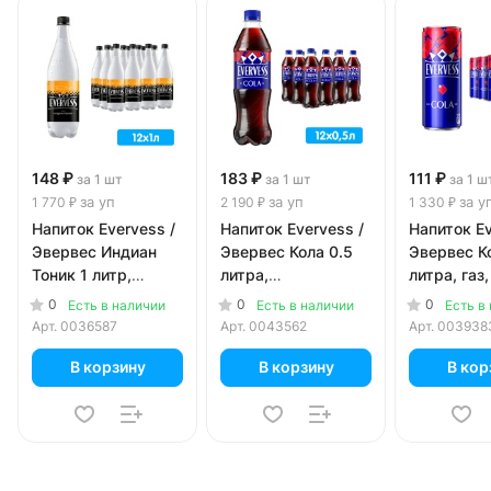
148 ₽
183 ₽
111 ₽
за 1 шт
за 1 шт
за 1 ш
за уп
за уп
за у
1 770 ₽
2 190 ₽
1 330 ₽
Напиток Evervess /
Напиток Evervess /
Напиток Ev
Эвервес Индиан
Эвервес Кола 0.5
Эвервес К
Тоник 1 литр,
литра,
литра, газ,
сильногазированный,
сильногазированный,
шт. в уп.
0
0
0
Есть в наличии
Есть в наличии
Есть в
пэт, 12 шт. в уп.
пэт, 12 шт. в уп.
Арт.
0036587
Арт.
0043562
Арт.
003938
В корзину
В корзину
В кор