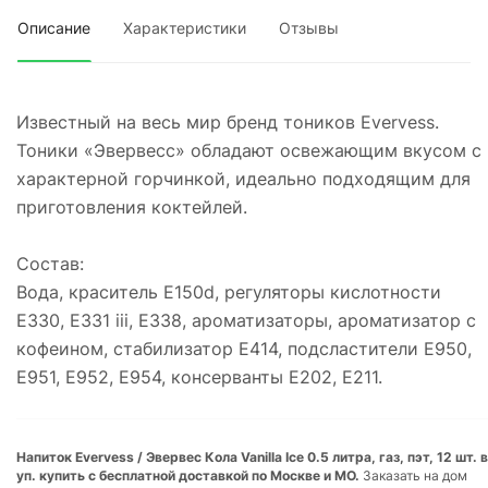
Описание
Характеристики
Отзывы
Известный на весь мир бренд тоников Evervess.
Тоники «Эвервесс» обладают освежающим вкусом с
характерной горчинкой, идеально подходящим для
приготовления коктейлей.
Состав:
Вода, краситель E150d, регуляторы кислотности
E330, Е331 iii, E338, ароматизаторы, ароматизатор с
кофеином, стабилизатор Е414, подсластители Е950,
Е951, Е952, Е954, консерванты Е202, Е211.
Напиток Evervess / Эвервес Кола Vanilla Ice 0.5 литра, газ, пэт, 12 шт. в
уп. купить с бесплатной доставкой по Москве и МО.
Заказать на дом