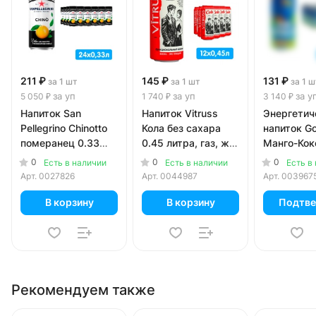
211 ₽
145 ₽
131 ₽
за 1 шт
за 1 шт
за 1 ш
за уп
за уп
за у
5 050 ₽
1 740 ₽
3 140 ₽
Напиток San
Напиток Vitruss
Энергетич
Pellegrino Chinotto
Кола без сахара
напиток Gor
померанец 0.33
0.45 литра, газ, ж/
Манго-Кок
литра, газ, ж/б, 24
б, 12 шт. в уп.
литра, ж/б
0
0
0
Есть в наличии
Есть в наличии
Есть в
шт. в уп.
уп.
Арт.
0027826
Арт.
0044987
Арт.
003967
В корзину
В корзину
Подтве
Рекомендуем также