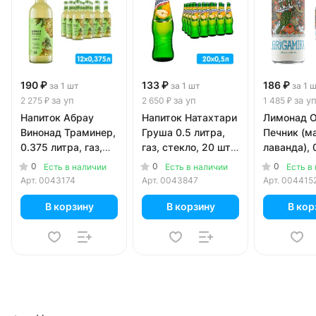
190 ₽
133 ₽
186 ₽
за 1 шт
за 1 шт
за 1 
за уп
за уп
за у
2 275 ₽
2 650 ₽
1 485 ₽
Напиток Абрау
Напиток Натахтари
Лимонад O
Винонад Траминер,
Груша 0.5 литра,
Печник (ма
0.375 литра, газ,
газ, стекло, 20 шт.
лаванда), 
стекло, 12 шт. в уп.
в уп.
литра, газ,
0
0
0
Есть в наличии
Есть в наличии
Есть в
шт. в уп.
Арт.
0043174
Арт.
0043847
Арт.
004415
В корзину
В корзину
В кор