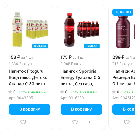
НОВИНКА
153 ₽
175 ₽
239 ₽
за 1 шт
за 1 шт
за 1 
за уп
за уп
за уп
1 830 ₽
2 095 ₽
715 ₽
Напиток Fitoguru
Напиток Sportinia
Напиток А
Вода плюс Детокс
Energy Гуарана 0.5
Ресвера В
Ананас 0.33 литра,
литра, без газа,
0.1 литра, 
стекло, 12 шт. в уп.
пэт, 12 шт. в уп.
стекло, 3 ш
0
0
0
Есть в наличии
Есть в наличии
Есть в
Арт.
0043395
Арт.
0016239
Арт.
004512
В корзину
В корзину
В кор