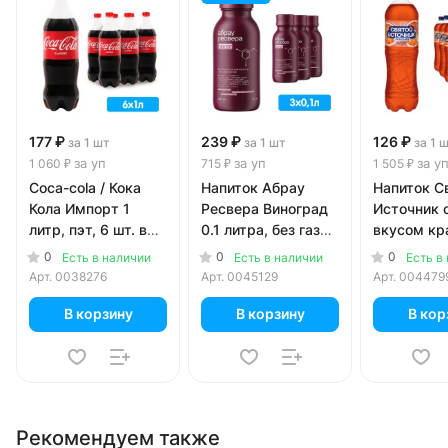
177 ₽
239 ₽
126 ₽
за 1 шт
за 1 шт
за 1 
за уп
за уп
за у
1 060 ₽
715 ₽
1 505 ₽
Coca-cola / Кока
Напиток Абрау
Напиток С
Кола Импорт 1
Ресвера Виноград
Источник 
литр, пэт, 6 шт. в
0.1 литра, без газа,
вкусом кр
уп.
стекло, 3 шт. в уп.
апельсин 1
0
0
0
Есть в наличии
Есть в наличии
Есть в
газ, пэт, 1
Арт.
0038276
Арт.
0045129
Арт.
004479
В корзину
В корзину
В кор
Рекомендуем также