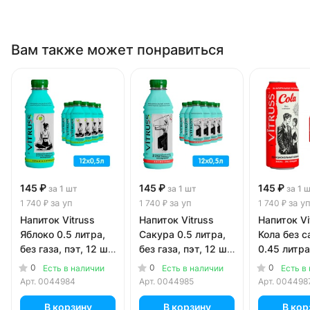
Вам также может понравиться
145 ₽
145 ₽
145 ₽
за 1 шт
за 1 шт
за 1 
за уп
за уп
за у
1 740 ₽
1 740 ₽
1 740 ₽
Напиток Vitruss
Напиток Vitruss
Напиток Vi
Яблоко 0.5 литра,
Сакура 0.5 литра,
Кола без с
без газа, пэт, 12 шт.
без газа, пэт, 12 шт.
0.45 литра,
в уп.
в уп.
б, 12 шт. в
0
0
0
Есть в наличии
Есть в наличии
Есть в
Арт.
0044984
Арт.
0044985
Арт.
004498
В корзину
В корзину
В кор