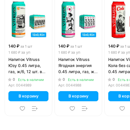
140 ₽
140 ₽
140 ₽
за 1 шт
за 1 шт
за 1 
за уп
за уп
за у
1 680 ₽
1 680 ₽
1 680 ₽
Напиток Vitruss
Напиток Vitruss
Напиток Vi
Юзу 0.45 литра,
Ягодная энергия
Кола без с
газ, ж/б, 12 шт. в
0.45 литра, газ, ж/
0.45 литра,
уп.
б, 12 шт. в уп.
б, 12 шт. в
0
0
0
Есть в наличии
Есть в наличии
Есть в
Арт.
0044989
Арт.
0044988
Арт.
004498
В корзину
В корзину
В кор