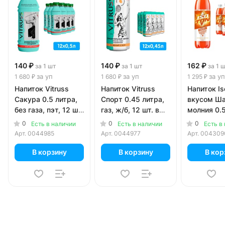
140 ₽
140 ₽
162 ₽
за 1 шт
за 1 шт
за 1 
за уп
за уп
за уп
1 680 ₽
1 680 ₽
1 295 ₽
Напиток Vitruss
Напиток Vitruss
Напиток Is
Сакура 0.5 литра,
Спорт 0.45 литра,
вкусом Ш
без газа, пэт, 12 шт.
газ, ж/б, 12 шт. в
молния 0.5
в уп.
уп.
без газа, п
0
0
0
Есть в наличии
Есть в наличии
Есть в
в уп.
Арт.
0044985
Арт.
0044977
Арт.
004309
В корзину
В корзину
В кор