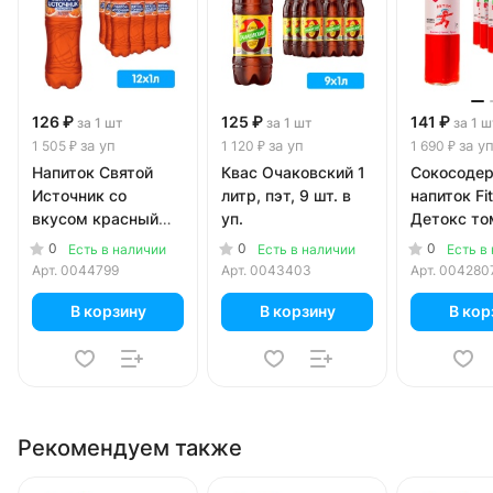
126 ₽
125 ₽
141 ₽
за 1 шт
за 1 шт
за 1 ш
за уп
за уп
за у
1 505 ₽
1 120 ₽
1 690 ₽
Напиток Святой
Квас Очаковский 1
Сокосоде
Источник со
литр, пэт, 9 шт. в
напиток Fi
вкусом красный
уп.
Детокс то
апельсин 1 литр,
базилик 0.
0
0
0
Есть в наличии
Есть в наличии
Есть в
газ, пэт, 12 шт. в уп.
стекло, 12 
Арт.
0044799
Арт.
0043403
Арт.
004280
В корзину
В корзину
В кор
Рекомендуем также