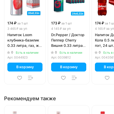
174 ₽
173 ₽
174 ₽
за 1 шт
за 1 шт
за 1 ш
за уп
за уп
за у
3 465 ₽
4 145 ₽
4 165 ₽
Напиток Loom
Dr.Pepper / Доктор
Напиток Д
клубника-базилик
Пеппер Cherry
Кола 0.5 ли
0.33 литра, газ, ж/
Вишня 0.33 литра,
пэт, 24 шт.
б, 20 шт. в уп.
ж/б, 24 шт. в уп.
0
0
0
Есть в наличии
Есть в наличии
Есть в
Арт.
0044923
Арт.
0039812
Арт.
004356
В корзину
В корзину
В кор
Рекомендуем также