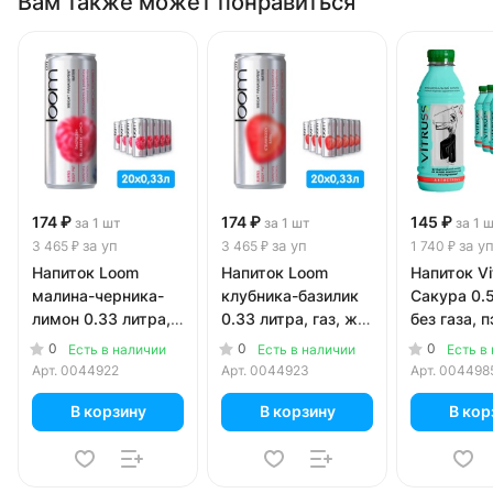
Вам также может понравиться
174 ₽
174 ₽
145 ₽
за 1 шт
за 1 шт
за 1 
за уп
за уп
за у
3 465 ₽
3 465 ₽
1 740 ₽
Напиток Loom
Напиток Loom
Напиток Vi
малина-черника-
клубника-базилик
Сакура 0.5 литра,
лимон 0.33 литра,
0.33 литра, газ, ж/
без газа, п
газ, ж/б, 20 шт. в
б, 20 шт. в уп.
в уп.
0
0
0
Есть в наличии
Есть в наличии
Есть в
уп.
Арт.
0044922
Арт.
0044923
Арт.
004498
В корзину
В корзину
В кор