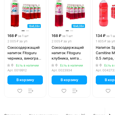
168 ₽
168 ₽
134 ₽
за 1 шт
за 1 шт
за 1 
за уп
за уп
за у
2 005 ₽
2 005 ₽
1 605 ₽
Сокосодержащий
Сокосодержащий
Напиток Spo
напиток Fitoguru
напиток Fitoguru
Carnitine 
черника, виноград,
клубника, мята
0.5 литра, 
бархатцы 0.33
0.33 литра, стекло,
пэт, 12 шт.
0
0
0
Есть в наличии
Есть в наличии
Есть в
литра, стекло, 12
12 шт. в уп.
Арт.
0019912
Арт.
0023934
Арт.
004273
шт. в уп.
В корзину
В корзину
В кор