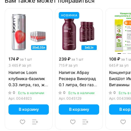
Вам также может понравиться
НОВИНКА
174 ₽
239 ₽
108 ₽
за 1 шт
за 1 шт
за 1 
за уп
за уп
за уп
3 465 ₽
715 ₽
645 ₽
Напиток Loom
Напиток Абрау
Концентрат
клубника-базилик
Ресвера Виноград
БиоШот И
0.33 литра, газ, ж/
0.1 литра, без газа,
Витамины 
б, 20 шт. в уп.
стекло, 3 шт. в уп.
жидкий дл
0
0
0
Есть в наличии
Есть в наличии
Есть в
приготовл
Арт.
0044923
Арт.
0045129
Арт.
004396
напитка, 6 
В корзину
В корзину
В кор