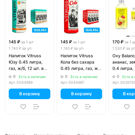
145 ₽
145 ₽
170 ₽
за 1 шт
за 1 шт
за 1 
за уп
за уп
за у
1 740 ₽
1 740 ₽
1 530 ₽
Напиток Vitruss
Напиток Vitruss
Oxy Balan
Юзу 0.45 литра,
Кола без сахара
ананас, з
газ, ж/б, 12 шт. в
0.45 литра, газ, ж/
0.4 литра, 
уп.
б, 12 шт. в уп.
шт. в уп.
0
0
0
Есть в наличии
Есть в наличии
Есть в
Арт.
0044989
Арт.
0044987
Арт.
002679
В корзину
В корзину
В кор