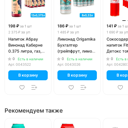
198 ₽
186 ₽
141 ₽
за 1 шт
за 1 шт
за 1 ш
за уп
за уп
за у
2 375 ₽
1 485 ₽
1 690 ₽
Напиток Абрау
Лимонад Origamika
Сокосоде
Винонад Каберне
Бухгалтер
напиток Fi
0.375 литра, газ,
(грейпфрут, лимон,
Детокс то
стекло, 12 шт. в уп.
виноград,
базилик 0.
0
0
0
Есть в наличии
Есть в наличии
Есть в
лемонграсс), 0.33
стекло, 12 
Арт.
0043522
Арт.
0043026
Арт.
004280
литра, газ, ж/б, 8
шт. в уп.
В корзину
В корзину
В кор
Рекомендуем также