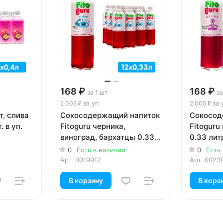
168 ₽
168 ₽
за 1 шт
за
за уп
за 
2 005 ₽
2 005 ₽
т, слива
Сокосодержащий напиток
Сокосод
. в уп.
Fitoguru черника,
Fitoguru
виноград, бархатцы 0.33
0.33 литр
литра, стекло, 12 шт. в уп.
уп.
0
Есть в наличии
0
Есть
Арт.
0019912
Арт.
0023
В корзину
В корз