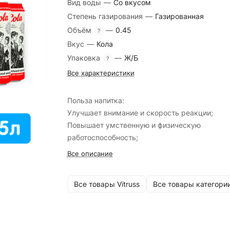
Вид воды
—
Со вкусом
Степень газирования
—
Газированная
Объём
—
0.45
?
Вкус
—
Кола
Упаковка
—
Ж/Б
?
Все характеристики
Польза напитка:
Улучшает внимание и скорость реакции;
Повышает умственную и физическую
работоспособность;
Все описание
Все товары Vitruss
Все товары категори