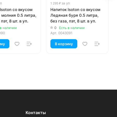
уп
за уп
1 295 ₽
Isoton со вкусом
Напиток Isoton со вкусом
молния 0.5 литра,
Ледяная буря 0.5 литра,
 пэт, 8 шт. в уп.
без газа, пэт, 8 шт. в уп.
 в наличии
0
Есть в наличии
090
Арт.
0043091
ину
В корзину
Контакты