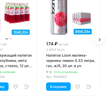
174 ₽
 1 шт
за 1 шт
уп
за уп
3 465 ₽
ержащий напиток
Напиток Loom малина-
 клубника, мята
черника-лимон 0.33 литра,
а, стекло, 12 шт. в
газ, ж/б, 20 шт. в уп.
 в наличии
0
Есть в наличии
934
Арт.
0044922
ину
В корзину