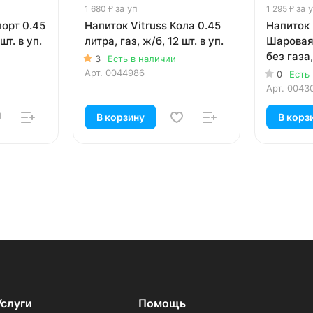
за уп
за 
1 680 ₽
1 295 ₽
порт 0.45
Напиток Vitruss Кола 0.45
Напиток 
шт. в уп.
литра, газ, ж/б, 12 шт. в уп.
Шаровая 
без газа,
3
Есть в наличии
Арт.
0044986
0
Есть
Арт.
0043
В корзину
В корз
Услуги
Помощь