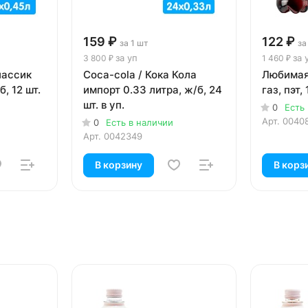
159 ₽
122 ₽
за 1 шт
за
за уп
за 
3 800 ₽
1 460 ₽
лассик
Coca-cola / Кока Кола
Любимая 
б, 12 шт.
импорт 0.33 литра, ж/б, 24
газ, пэт, 
шт. в уп.
0
Есть
Арт.
0040
0
Есть в наличии
Арт.
0042349
В корзину
В корз