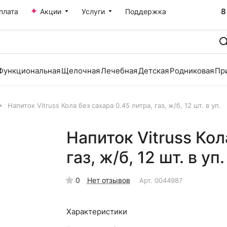
8
плата
Акции
Услуги
Поддержка
Функциональная
Щелочная
Лечебная
Детская
Родниковая
Пр
Напиток Vitruss Кола без сахара 0.45 литра, газ, ж/б, 12 шт. в уп.
Напиток Vitruss Кол
газ, ж/б, 12 шт. в уп.
0
Нет отзывов
Арт.
0044987
Характеристики