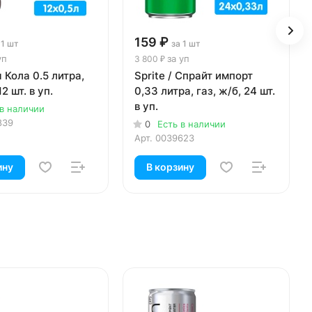
159 ₽
 1 шт
за 1 шт
уп
за уп
3 800 ₽
Кола 0.5 литра,
Sprite / Спрайт импорт
12 шт. в уп.
0,33 литра, газ, ж/б, 24 шт.
в уп.
 в наличии
839
0
Есть в наличии
Арт.
0039623
ину
В корзину