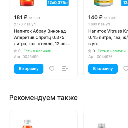
181 ₽
140 ₽
за 1 шт
за 1 шт
за уп
за уп
2 170 ₽
1 680 ₽
Напиток Абрау Винонад
Напиток Vitruss К
Аперитив Спритц 0.375
0.45 литра, газ, ж/
литра, газ, стекло, 12 шт. в
в уп.
уп.
0
Есть в наличии
0
Есть в наличии
Арт.
0043499
Арт.
0044976
В корзину
В корзину
Рекомендуем также