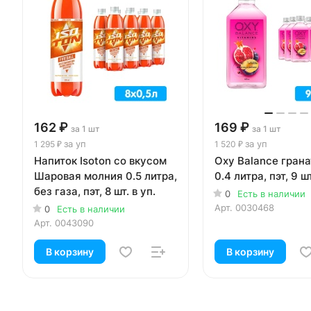
162 ₽
169 ₽
за 1 шт
за 1 шт
за уп
за уп
1 295 ₽
1 520 ₽
Напиток Isoton со вкусом
Oxy Balance грана
Шаровая молния 0.5 литра,
0.4 литра, пэт, 9 шт
без газа, пэт, 8 шт. в уп.
0
Есть в наличии
Арт.
0030468
0
Есть в наличии
Арт.
0043090
В корзину
В корзину