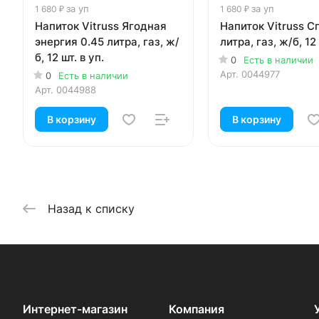
за уп
за уп
1 680 ₽
1 680 ₽
Напиток Vitruss Ягодная
Напиток Vitruss С
энергия 0.45 литра, газ, ж/
литра, газ, ж/б, 12 
б, 12 шт. в уп.
0
Есть в наличии
Арт.
0044977
0
Есть в наличии
Арт.
0044988
В корзину
В корзину
Назад к списку
Интернет-магазин
Компания