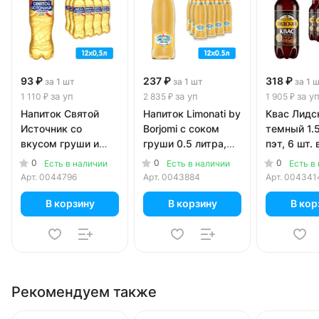
93 ₽
237 ₽
318 ₽
за 1 шт
за 1 шт
за 1 
за уп
за уп
за у
1 110 ₽
2 835 ₽
1 905 ₽
Напиток Святой
Напиток Limonati by
Квас Лидс
Источник со
Borjomi с соком
темный 1.5
вкусом груши и
груши 0.5 литра,
пэт, 6 шт. 
цитруса 0.5 литра,
газ, стекло, 12 шт.
0
0
0
Есть в наличии
Есть в наличии
Есть в
газ, пэт, 12 шт. в уп.
в уп.
Арт.
0044796
Арт.
0043884
Арт.
004341
В корзину
В корзину
В кор
Рекомендуем также