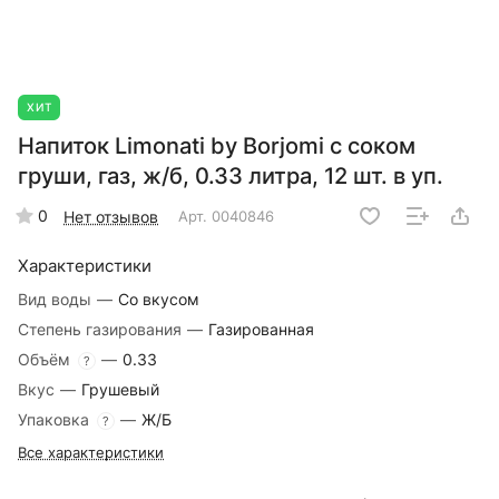
ХИТ
Напиток Limonati by Borjomi с соком
груши, газ, ж/б, 0.33 литра, 12 шт. в уп.
0
Нет отзывов
Арт.
0040846
Характеристики
Вид воды
—
Со вкусом
Степень газирования
—
Газированная
Объём
—
0.33
?
Вкус
—
Грушевый
Упаковка
—
Ж/Б
?
Все характеристики