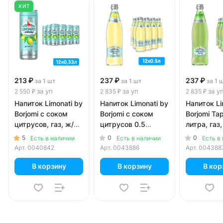
ХИТ
213 ₽
237 ₽
237 ₽
за 1 шт
за 1 шт
за 1 
за уп
за уп
за у
2 550 ₽
2 835 ₽
2 835 ₽
Напиток Limonati by
Напиток Limonati by
Напиток Li
Borjomi с соком
Borjomi с соком
Borjomi Та
цитрусов, газ, ж/б,
цитрусов 0.5
литра, газ,
0.33 литра, 12 шт. в
литра, газ, стекло,
12 шт. в уп
5
0
0
Есть в наличии
Есть в наличии
Есть в
уп.
12 шт. в уп.
Арт.
0040842
Арт.
0043886
Арт.
004388
В корзину
В корзину
В кор