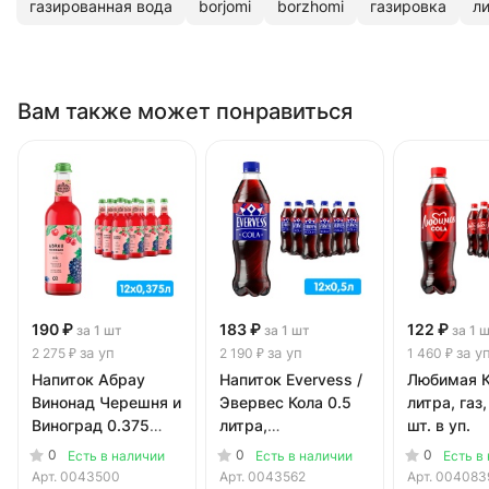
газированная вода
borjomi
borzhomi
газировка
л
Вам также может понравиться
190 ₽
183 ₽
122 ₽
за 1 шт
за 1 шт
за 1 
за уп
за уп
за у
2 275 ₽
2 190 ₽
1 460 ₽
Напиток Абрау
Напиток Evervess /
Любимая К
Винонад Черешня и
Эвервес Кола 0.5
литра, газ,
Виноград 0.375
литра,
шт. в уп.
литра, газ, стекло,
сильногазированный,
0
0
0
Есть в наличии
Есть в наличии
Есть в
12 шт. в уп.
пэт, 12 шт. в уп.
Арт.
0043500
Арт.
0043562
Арт.
004083