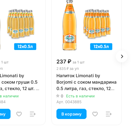
237 ₽
 1 шт
за 1 шт
уп
за уп
2 835 ₽
Limonati by
Напиток Limonati by
с соком груши 0.5
Borjomi с соком мандарина
з, стекло, 12 шт. в
0.5 литра, газ, стекло, 12
шт. в уп.
 в наличии
0
Есть в наличии
884
Арт.
0043885
ину
В корзину