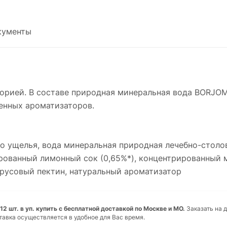
кументы
 BY BORJOMI Цитрус.
торией. В составе природная минеральная вода BORJO
венных ароматизаторов.
о ущелья, вода минеральная природная лечебно-столов
рованный лимонный сок (0,65%*), концентрированный м
трусовый пектин, натуральный ароматизатор
 12 шт. в уп. купить с бесплатной доставкой по Москве и МО.
Заказать на д
тавка осуществляется в удобное для Вас время.