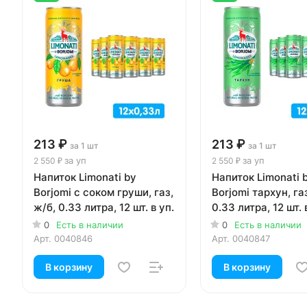
213 ₽
213 ₽
за 1 шт
за 1 шт
за уп
за уп
2 550 ₽
2 550 ₽
Напиток Limonati by
Напиток Limonati 
Borjomi с соком груши, газ,
Borjomi тархун, га
ж/б, 0.33 литра, 12 шт. в уп.
0.33 литра, 12 шт. 
0
Есть в наличии
0
Есть в наличии
Арт.
0040846
Арт.
0040847
В корзину
В корзину