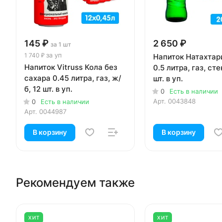
145 ₽
2 650 ₽
за 1 шт
за уп
1 740 ₽
Напиток Натахтар
Напиток Vitruss Кола без
0.5 литра, газ, сте
сахара 0.45 литра, газ, ж/
шт. в уп.
б, 12 шт. в уп.
0
Есть в наличии
Арт.
0043848
0
Есть в наличии
Арт.
0044987
В корзину
В корзину
Рекомендуем также
ХИТ
ХИТ