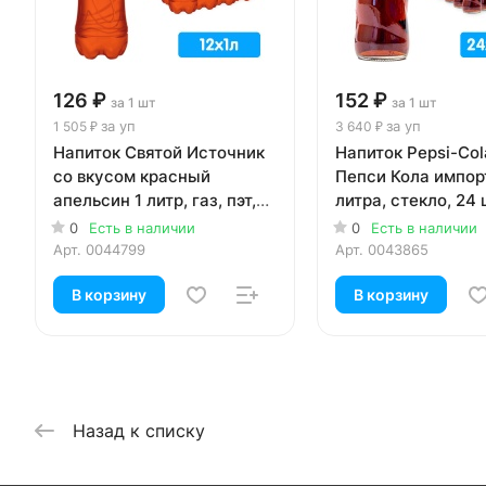
126 ₽
152 ₽
за 1 шт
за 1 шт
за уп
за уп
1 505 ₽
3 640 ₽
Напиток Святой Источник
Напиток Pepsi-Col
со вкусом красный
Пепси Кола импор
апельсин 1 литр, газ, пэт,
литра, стекло, 24 ш
12 шт. в уп.
0
Есть в наличии
0
Есть в наличии
Арт.
0044799
Арт.
0043865
В корзину
В корзину
Назад к списку