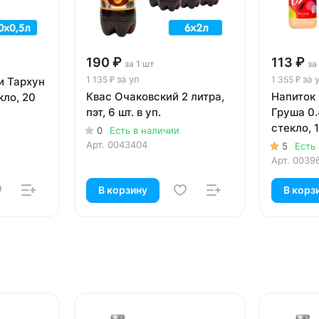
190 ₽
113 ₽
за 1 шт
за
за уп
за 
1 135 ₽
1 355 ₽
и Тархун
Квас Очаковский 2 литра,
Напиток
кло, 20
пэт, 6 шт. в уп.
Груша 0.
стекло, 1
0
Есть в наличии
Арт.
0043404
5
Есть
Арт.
0039
В корзину
В корз