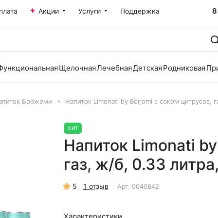
8
плата
Акции
Услуги
Поддержка
Функциональная
Щелочная
Лечебная
Детская
Родниковая
Пр
апиток Боржоми
Напиток Limonati by Borjomi с соком цитрусов, га
ХИТ
Напиток Limonati by
газ, ж/б, 0.33 литра,
5
1 отзыв
Арт.
0040842
Характеристики