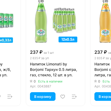
237 ₽
237 ₽
за 1 шт
за
за уп
за 
2 835 ₽
2 835 ₽
by
Напиток Limonati by
Напиток 
з, ж/б,
Borjomi Тархун 0.5 литра,
Borjomi 
в уп.
газ, стекло, 12 шт. в уп.
литра, га
уп.
0
Есть в наличии
0
Есть
Арт.
0043887
Арт.
0043
В корзину
В корз