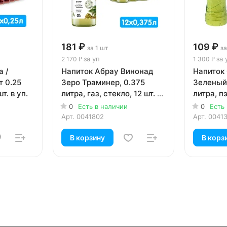
181 ₽
109 ₽
за 1 шт
за
за уп
за 
2 170 ₽
1 300 ₽
a /
Напиток Абрау Винонад
Напиток
т 0.25
Зеро Траминер, 0.375
Зеленый
т. в уп.
литра, газ, стекло, 12 шт. в
литра, пэ
уп.
0
Есть в наличии
0
Есть
Арт.
0041802
Арт.
0041
В корзину
В корз