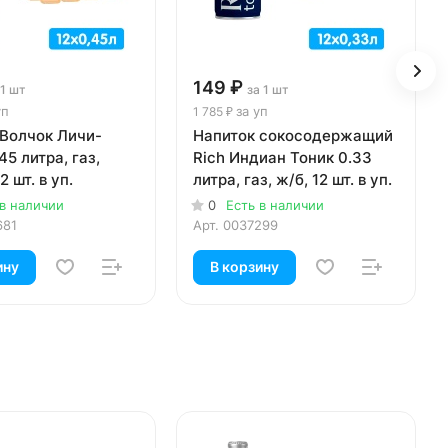
149 ₽
 1 шт
за 1 шт
уп
за уп
1 785 ₽
 Волчок Личи-
Напиток сокосодержащий
45 литра, газ,
Rich Индиан Тоник 0.33
2 шт. в уп.
литра, газ, ж/б, 12 шт. в уп.
 в наличии
0
Есть в наличии
681
Арт.
0037299
ину
В корзину