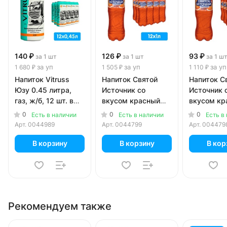
140 ₽
126 ₽
93 ₽
за 1 шт
за 1 шт
за 1 ш
за уп
за уп
за уп
1 680 ₽
1 505 ₽
1 110 ₽
Напиток Vitruss
Напиток Святой
Напиток С
Юзу 0.45 литра,
Источник со
Источник 
газ, ж/б, 12 шт. в
вкусом красный
вкусом кр
уп.
апельсин 1 литр,
апельсин 0
0
0
0
Есть в наличии
Есть в наличии
Есть в
газ, пэт, 12 шт. в уп.
газ, пэт, 1
Арт.
0044989
Арт.
0044799
Арт.
004479
В корзину
В корзину
В кор
Рекомендуем также