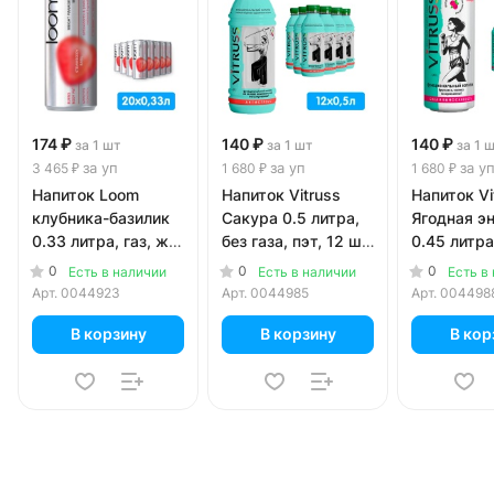
174 ₽
140 ₽
140 ₽
за 1 шт
за 1 шт
за 1 
за уп
за уп
за у
3 465 ₽
1 680 ₽
1 680 ₽
Напиток Loom
Напиток Vitruss
Напиток Vi
клубника-базилик
Сакура 0.5 литра,
Ягодная э
0.33 литра, газ, ж/
без газа, пэт, 12 шт.
0.45 литра,
б, 20 шт. в уп.
в уп.
б, 12 шт. в
0
0
0
Есть в наличии
Есть в наличии
Есть в
Арт.
0044923
Арт.
0044985
Арт.
004498
В корзину
В корзину
В кор