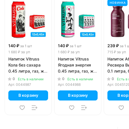
НОВИНКА
140 ₽
140 ₽
239 ₽
за 1 шт
за 1 шт
за 1 
за уп
за уп
за уп
1 680 ₽
1 680 ₽
715 ₽
Напиток Vitruss
Напиток Vitruss
Напиток А
Кола без сахара
Ягодная энергия
Ресвера В
0.45 литра, газ, ж/
0.45 литра, газ, ж/
0.1 литра, 
б, 12 шт. в уп.
б, 12 шт. в уп.
стекло, 3 ш
0
0
0
Есть в наличии
Есть в наличии
Есть в
Арт.
0044987
Арт.
0044988
Арт.
004512
В корзину
В корзину
В кор