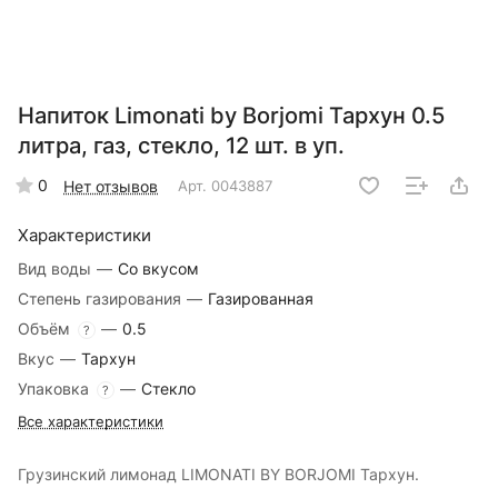
Напиток Limonati by Borjomi Тархун 0.5
литра, газ, стекло, 12 шт. в уп.
0
Нет отзывов
Арт.
0043887
Характеристики
Вид воды
—
Со вкусом
Степень газирования
—
Газированная
Объём
—
0.5
?
Вкус
—
Тархун
Упаковка
—
Стекло
?
Все характеристики
Грузинский лимонад LIMONATI BY BORJOMI Тархун.