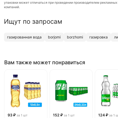
упаковки может отличаться при проведении производителем рекламных
компаний.
Ищут по запросам
газированная вода
borjomi
borzhomi
газировка
л
Вам также может понравиться
93 ₽
152 ₽
124 ₽
за 1 шт
за 1 шт
за 1 