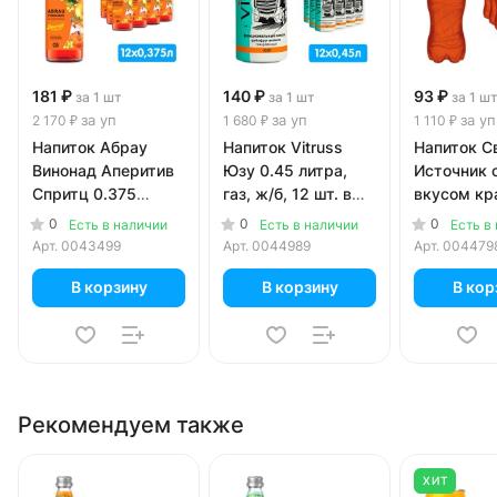
181 ₽
140 ₽
93 ₽
за 1 шт
за 1 шт
за 1 ш
за уп
за уп
за уп
2 170 ₽
1 680 ₽
1 110 ₽
Напиток Абрау
Напиток Vitruss
Напиток С
Винонад Аперитив
Юзу 0.45 литра,
Источник 
Спритц 0.375
газ, ж/б, 12 шт. в
вкусом кр
литра, газ, стекло,
уп.
апельсин 0
0
0
0
Есть в наличии
Есть в наличии
Есть в
12 шт. в уп.
газ, пэт, 1
Арт.
0043499
Арт.
0044989
Арт.
004479
В корзину
В корзину
В кор
Рекомендуем также
ХИТ