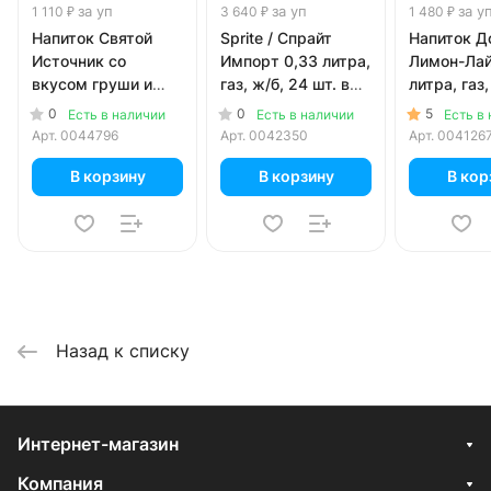
за уп
за уп
за у
1 110 ₽
3 640 ₽
1 480 ₽
Напиток Святой
Sprite / Спрайт
Напиток Д
Источник со
Импорт 0,33 литра,
Лимон-Лай
вкусом груши и
газ, ж/б, 24 шт. в
литра, газ,
цитруса 0.5 литра,
уп.
12 шт. в уп
0
0
5
Есть в наличии
Есть в наличии
Есть в
газ, пэт, 12 шт. в уп.
Арт.
0044796
Арт.
0042350
Арт.
004126
В корзину
В корзину
В кор
Назад к списку
Интернет-магазин
Компания