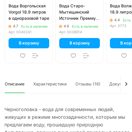
Вода Воргольская
Вода Старо-
Вода Волж
Vorgol 18.9 литров
Мытищинский
18.9 литро
в одноразовой таре
Источник Премиум
4.4
Есть
18.9 литров
Арт.
3773
4.7
4.6
Есть в наличии
Есть в наличии
Арт.
0040241
Арт.
0038914
В корзину
В корзину
В кор
Описание
Характеристики
Отзывы (16)
Документ
Черноголовка - вода для современных людей,
живущих в режиме многозадачности, которым мы
предлагаем воду, прошедшую природную