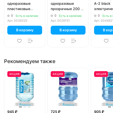
одноразовые
одноразовые
A-2 black
пластиковые
прозрачные 200 мл
электриче
прозрачные 200 мл
100 шт. в уп.
аккумулят
0
0
0
Есть в наличии
Есть в наличии
Есть в
100 шт. в уп.
USB-адап
Арт.
0036320
Арт.
0029751
Арт.
004462
для 19л бу
коробке)
В корзину
В корзину
В кор
Рекомендуем также
АКЦИЯ
АКЦИЯ
АКЦИЯ
945 ₽
725 ₽
905 ₽