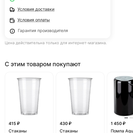
Условия доставки
Условия оплаты
Гарантия производителя
Цена действительна только для интернет-магазина.
С этим товаром покупают
415 ₽
430 ₽
1 450 ₽
Стаканы
Стаканы
Помпа Aqu