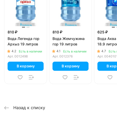
810 ₽
810 ₽
625 ₽
Вода Легенда гор
Вода Жемчужина
Вода Аква
Архыз 19 литров
гор 19 литров
18.9 литро
4.2
4.1
4.7
Есть в наличии
Есть в наличии
Есть 
Арт.
0012498
Арт.
0012376
Арт.
004010
В корзину
В корзину
В кор
Назад к списку