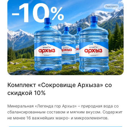
Мы в соцсетях
Реклама
© 2026 Водовоз.RU
Конфиденциальность
Оферта
Комплект «Сокровище Архыза» со
Главная
Каталог
Корзина
Избранные
Кабинет
Сравнение
скидкой 10%
✕
Используем куки и рекомендательные технологии
для улучшения работы сайта
Минеральная «Легенда гор Архыз» – природная вода со
сбалансированным составом и мягким вкусом. Содержит
Пользуясь сайтом Vodovoz.ru, вы соглашаетесь на
не менее 16 важнейших макро- и микроэлементов.
использование
файлов куки