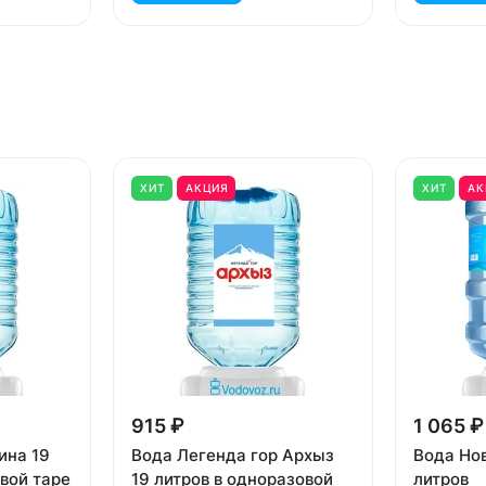
ХИТ
АКЦИЯ
ХИТ
АК
915 ₽
1 065 ₽
ина 19
Вода Легенда гор Архыз
Вода Но
вой таре
19 литров в одноразовой
литров