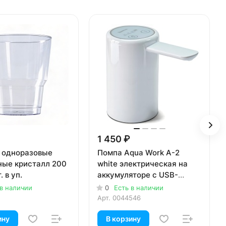
1 450 ₽
 одноразовые
Помпа Aqua Work A-2
ные кристалл 200
white электрическая на
. в уп.
аккумуляторе с USB-
адаптером для 19л
 в наличии
0
Есть в наличии
бутылей (в коробке)
Арт.
0044546
ину
В корзину