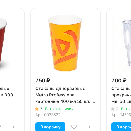
750 ₽
700 ₽
овые
Стаканы одноразовые
Стаканы
ые 300
Metro Professional
прозрач
картонные 400 мл 50 шт. в
мл, 50 шт
уп.
3
Есть в наличии
0
Есть
Арт.
0033522
Арт.
14796
В корзину
В корз