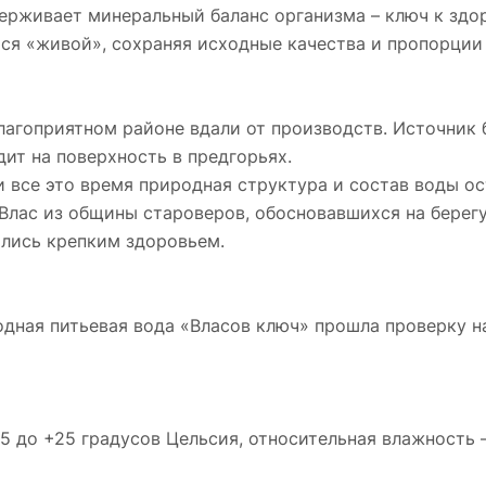
держивает минеральный баланс организма – ключ к здо
тся «живой», сохраняя исходные качества и пропорции
агоприятном районе вдали от производств. Источник б
ит на поверхность в предгорьях.
 и все это время природная структура и состав воды о
Влас из общины староверов, обосновавшихся на берегу
чались крепким здоровьем.
одная питьевая вода «Власов ключ» прошла проверку н
5 до +25 градусов Цельсия, относительная влажность –