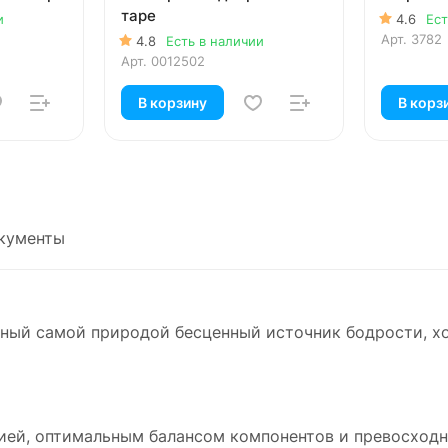
таре
и
4.6
Ест
Арт.
3782
4.8
Есть в наличии
Арт.
0012502
В корзину
В корз
кументы
нный самой природой бесценный источник бодрости, х
цией, оптимальным балансом компонентов и превосходн