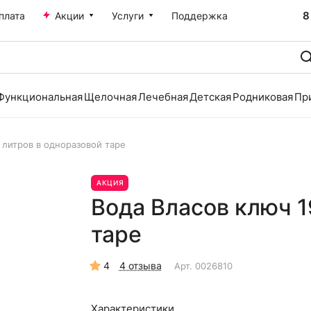
8
плата
Акции
Услуги
Поддержка
Функциональная
Щелочная
Лечебная
Детская
Родниковая
Пр
 литров в одноразовой таре
АКЦИЯ
Вода Власов ключ 1
таре
4
4 отзыва
Арт.
0026810
Характеристики