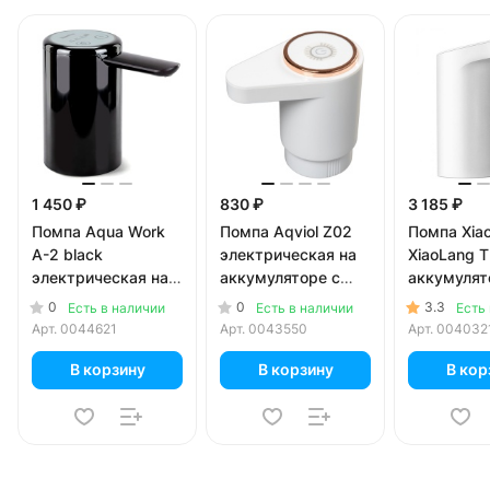
1 450 ₽
830 ₽
3 185 ₽
Помпа Aqua Work
Помпа Aqviol Z02
Помпа Xia
A-2 black
электрическая на
XiaoLang 
электрическая на
аккумуляторе с
аккумулят
аккумуляторе с
USB-адаптером
USB для 5
0
0
3.3
Есть в наличии
Есть в наличии
Есть
USB-адаптером
для 19л бутылей,
бутылей
Арт.
0044621
Арт.
0043550
Арт.
004032
для 19л бутылей (в
белая
коробке)
В корзину
В корзину
В кор