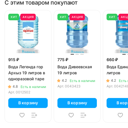
С этим товаром покупают
ХИТ
АКЦИЯ
ХИТ
АКЦИЯ
ХИТ
АКЦ
915 ₽
775 ₽
660 ₽
Вода Легенда гор
Вода Дивеевская
Вода Едина
Архыз 19 литров в
19 литров
литров
одноразовой таре
4.2
4.2
Есть в наличии
Есть 
Арт.
0043423
Арт.
004214
4.8
Есть в наличии
Арт.
0012502
В корзину
В корзину
В кор