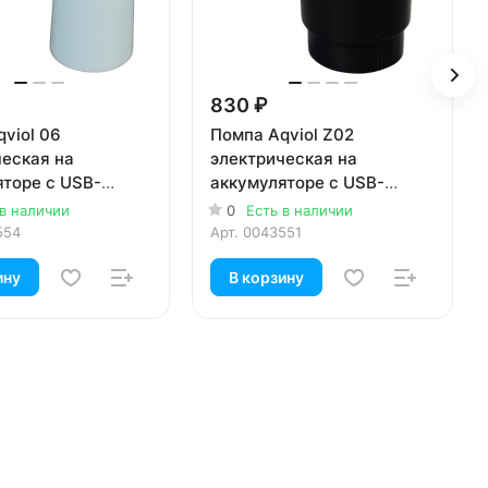
830 ₽
viol 06
Помпа Aqviol Z02
ческая на
электрическая на
яторе с USB-
аккумуляторе с USB-
ом для 19л
адаптером для 19л
 в наличии
0
Есть в наличии
 голубая
бутылей, черная
554
Арт.
0043551
ину
В корзину