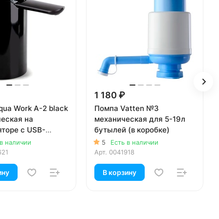
1 180 ₽
ua Work A-2 black
Помпа Vatten №3
ческая на
механическая для 5-19л
яторе с USB-
бутылей (в коробке)
ом для 19л
 в наличии
5
Есть в наличии
(в коробке)
621
Арт.
0041918
ину
В корзину