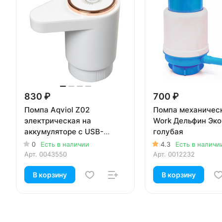
830 ₽
700 ₽
Помпа Aqviol Z02
Помпа механичес
электрическая на
Work Дельфин Эко
аккумуляторе с USB-
голубая
адаптером для 19л
0
Есть в наличии
4.3
Есть в наличи
бутылей, белая
Арт.
0043550
Арт.
0012232
В корзину
В корзину