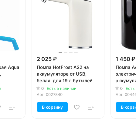
2 025 ₽
1 450 ₽
кая Aqua
Помпа HotFrost A22 на
Помпа Aq
,
аккумуляторе от USB,
электри
белая, для 19 л бутылей
аккумул
адаптер
и
0
Есть в наличии
0
Есть
бутылей 
Арт.
0027840
Арт.
0044
В корзину
В корз