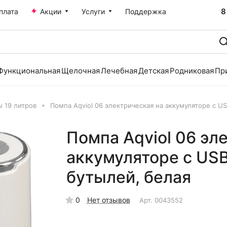
8
плата
Акции
Услуги
Поддержка
Функциональная
Щелочная
Лечебная
Детская
Родниковая
Пр
 19 литров
Помпа Aqviol 06 электрическая на аккумуляторе с U
Помпа Aqviol 06 эл
аккумуляторе с US
бутылей, белая
0
Нет отзывов
Арт.
0043552