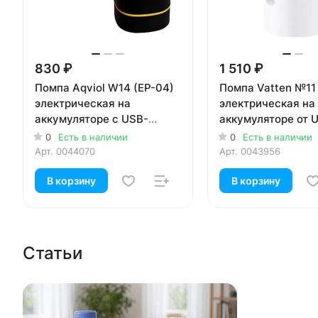
830 ₽
1 510 ₽
Помпа Aqviol W14 (EP-04)
Помпа Vatten №11
электрическая на
электрическая на
аккумуляторе с USB-
аккумуляторе от 
адаптером для 19л
19л бутылей
0
Есть в наличии
0
Есть в наличии
бутылей, черная
Арт.
0044070
Арт.
0043956
В корзину
В корзину
Статьи