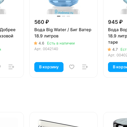
560 ₽
945 ₽
 Добрее
Вода Big Water / Биг Ватер
Вода Вор
азовой
18.9 литров
18.9 лит
таре
4.6
Есть в наличии
Арт.
0042140
и
4.7
Ест
Арт.
0040
В корзину
В корз