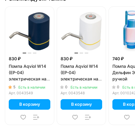
830 ₽
830 ₽
740 ₽
Помпа Aqviol W14
Помпа Aqviol W14
Помпа Aqu
(EP-04)
(EP-04)
Дельфин Э
электрическая на
электрическая на
ручкой
аккумуляторе с
аккумуляторе с
5
0
0
Есть в наличии
Есть в наличии
Есть в
USB-адаптером
USB-адаптером
Арт.
0043549
Арт.
0043548
Арт.
001024
для 19л бутылей,
для 19л бутылей,
синяя
белая
В корзину
В корзину
В кор