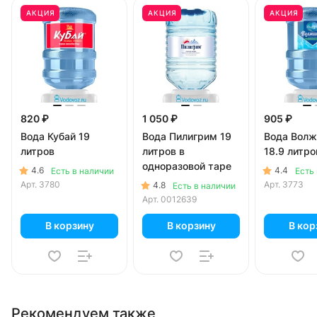
АКЦИЯ
АКЦИЯ
АКЦИЯ
820 ₽
1 050 ₽
905 ₽
Вода Кубай 19
Вода Пилигрим 19
Вода Волж
литров
литров в
18.9 литро
одноразовой таре
4.6
4.4
Есть в наличии
Есть
Арт.
3780
Арт.
3773
4.8
Есть в наличии
Арт.
0012639
В корзину
В корзину
В кор
Рекомендуем также