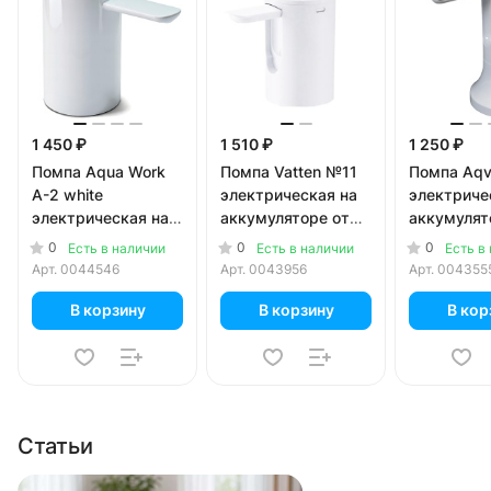
1 450 ₽
1 510 ₽
1 250 ₽
Помпа Aqua Work
Помпа Vatten №11
Помпа Aqvi
A-2 white
электрическая на
электриче
электрическая на
аккумуляторе от
аккумулят
аккумуляторе с
USB для 19л
USB-адап
0
0
0
Есть в наличии
Есть в наличии
Есть в
USB-адаптером
бутылей
для 19л бу
Арт.
0044546
Арт.
0043956
Арт.
004355
для 19л бутылей (в
белая
коробке)
В корзину
В корзину
В кор
Статьи