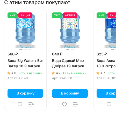
С этим товаром покупают
ХИТ
АКЦИЯ
ХИТ
АКЦИЯ
ХИТ
АКЦ
560 ₽
640 ₽
625 ₽
Вода Big Water / Биг
Вода Сделай Мир
Вода Аква
Ватер 18.9 литров
Добрее 19 литров
18.9 литро
4.6
4.7
4.7
Есть в наличии
Есть в наличии
Есть 
Арт.
0042140
Арт.
0041868
Арт.
004010
В корзину
В корзину
В кор