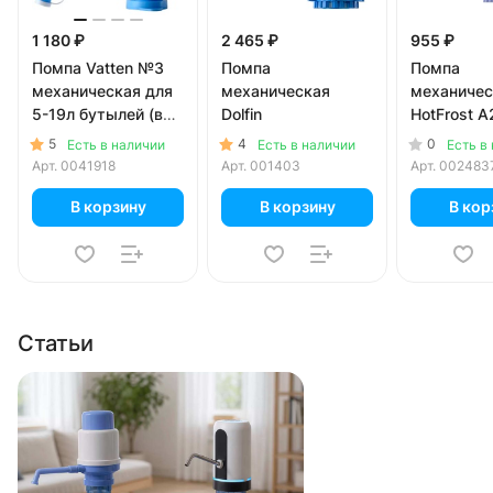
1 180 ₽
2 465 ₽
955 ₽
Помпа Vatten №3
Помпа
Помпа
механическая для
механическая
механичес
5-19л бутылей (в
Dolfin
HotFrost A
коробке)
л бутылей
5
4
0
Есть в наличии
Есть в наличии
Есть в
Арт.
0041918
Арт.
001403
Арт.
002483
В корзину
В корзину
В кор
Статьи