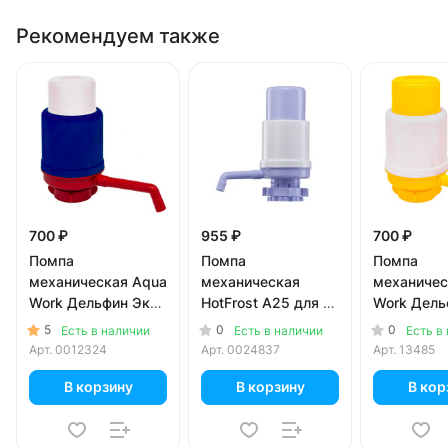
Рекомендуем также
700 ₽
955 ₽
700 ₽
Помпа
Помпа
Помпа
механическая Aqua
механическая
механичес
Work Дельфин Эко,
HotFrost A25 для 19
Work Дель
триколор
л бутылей
желтая
5
0
0
Есть в наличии
Есть в наличии
Есть в
Арт.
0012324
Арт.
0024837
Арт.
13485
В корзину
В корзину
В кор