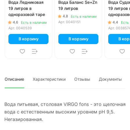
Вода Ледниковая
Вода Баланс Se+Zn
Вода Судо
19 литров в
19 литров
19 литров 
одноразовой таре
одноразов
4.8
Есть в наличии
Арт.
0040151
4.6
4.4
Есть в наличии
Есть
Арт.
0040539
Арт.
003857
В корзину
В корзину
В кор
Описание
Характеристики
Отзывы
Документы
Вода питьевая, столовая VIRGO fons - это щелочная
вода с естественным высоким уровнем pH 9,5.
Негазированная.