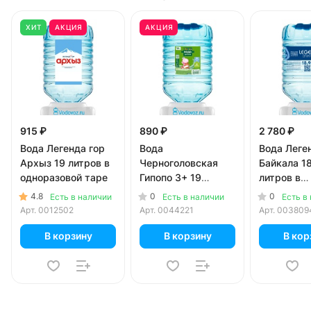
ХИТ
АКЦИЯ
АКЦИЯ
915 ₽
890 ₽
2 780 ₽
Вода Легенда гор
Вода
Вода Леге
Архыз 19 литров в
Черноголовская
Байкала 18
одноразовой таре
Гипопо 3+ 19
литров в
литров в
одноразов
4.8
0
0
Есть в наличии
Есть в наличии
Есть в
одноразовой таре
Арт.
0012502
Арт.
0044221
Арт.
003809
В корзину
В корзину
В кор