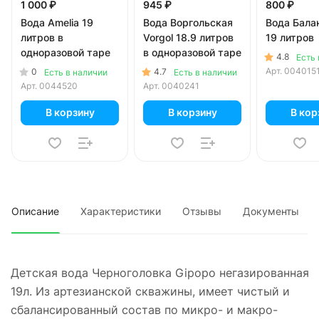
1 000 ₽
945 ₽
800 ₽
Вода Amelia 19
Вода Воргольская
Вода Бала
литров в
Vorgol 18.9 литров
19 литров
одноразовой таре
в одноразовой таре
4.8
Есть 
Арт.
004015
0
4.7
Есть в наличии
Есть в наличии
Арт.
0044520
Арт.
0040241
В корзину
В корзину
В кор
Описание
Характеристики
Отзывы
Документы
Детская вода Черноголовка Gipopo негазированная
19л. Из артезианской скважины, имеет чистый и
сбалансированный состав по микро- и макро-