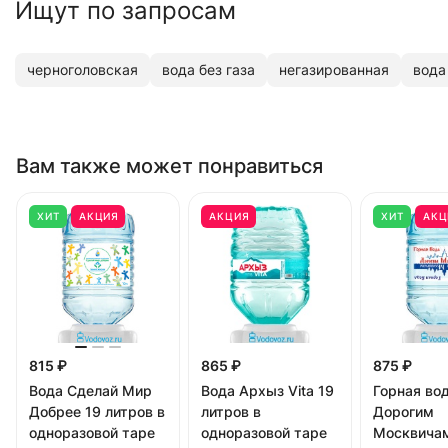
Ищут по запросам
черноголовская
вода без газа
негазированная
вода
Вам также может понравиться
ХИТ
АКЦИЯ
АКЦИЯ
ХИТ
АКЦ
815 ₽
865 ₽
875 ₽
Вода Сделай Мир
Вода Архыз Vita 19
Горная во
Добрее 19 литров в
литров в
Дорогим
одноразовой таре
одноразовой таре
Москвичам