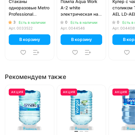
Стаканы
Помпа Aqua Work
Кулер с ч
одноразовые Metro
A-2 white
столиком 
Professional
электрическая на
AEL LD-AE
картонные 400 мл
аккумуляторе с
coffee
3
0
0
Есть в наличии
Есть в наличии
Есть в
50 шт. в уп.
USB-адаптером
Арт.
0033522
Арт.
0044546
Арт.
004408
для 19л бутылей (в
коробке)
В корзину
В корзину
В кор
Рекомендуем также
АКЦИЯ
АКЦИЯ
АКЦИЯ