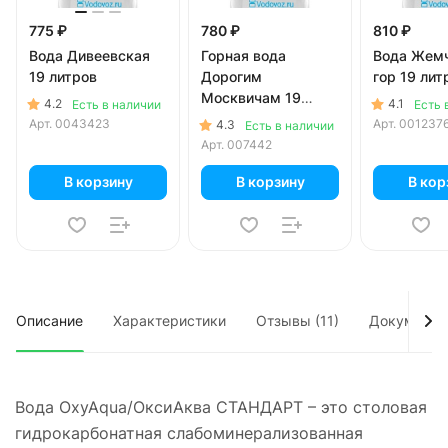
775 ₽
780 ₽
810 ₽
Вода Дивеевская
Горная вода
Вода Жем
19 литров
Дорогим
гор 19 лит
Москвичам 19
4.2
4.1
Есть в наличии
Есть 
литров
Арт.
0043423
Арт.
001237
4.3
Есть в наличии
Арт.
007442
В корзину
В корзину
В кор
Описание
Характеристики
Отзывы (11)
Документы
Вода OxyAqua/ОксиАква СТАНДАРТ – это столовая
гидрокарбонатная слабоминерализованная