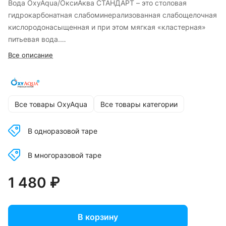
Вода OxyAqua/ОксиАква СТАНДАРТ – это столовая
гидрокарбонатная слабоминерализованная слабощелочная
кислородонасыщенная и при этом мягкая «кластерная»
питьевая вода.
Исследования, проведенные кафедрой биологического
Все описание
факультета МГУ им. М. В. Ломоносова, доказали, что
питьевая вода с активными формами кислорода
представляет собой богатую энергией неравновесную
субстанцию, способную порционно освобождать энергию в
Все товары OxyAqua
Все товары категории
ответ на введение ионов железа в низких концентрациях.
Это свидетельствует о ее биологической активности.
В одноразовой таре
Упомянутые свойства сохраняются в воде с АФК в течение
длительного времени.
В многоразовой таре
При контакте с воздухом физико-химическая и
биологическая активность воды OxyAqua СТАНДАРТ
1 480 ₽
возрастает и уже через день существенно превышает
первоначальную активность.
Сама вода не является стерильной и предназначена для
В корзину
питья и приготовления блюд.