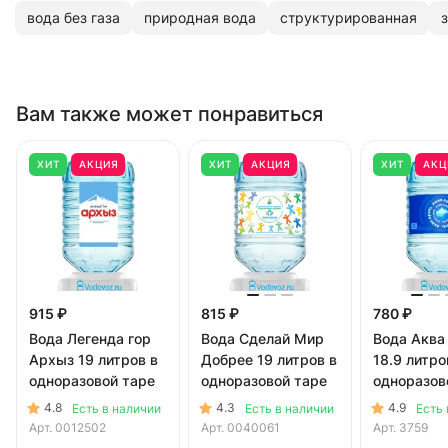
вода без газа
природная вода
структурированная
Вам также может понравиться
ХИТ
АКЦИЯ
ХИТ
АКЦИЯ
ХИТ
АКЦ
915 ₽
815 ₽
780 ₽
Вода Легенда гор
Вода Сделай Мир
Вода Аква
Архыз 19 литров в
Добрее 19 литров в
18.9 литро
одноразовой таре
одноразовой таре
одноразов
4.8
4.3
4.9
Есть в наличии
Есть в наличии
Есть 
Арт.
0012502
Арт.
0040061
Арт.
3759