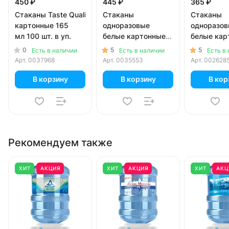
450 ₽
445 ₽
365 ₽
Стаканы Taste Quality
Стаканы
Стаканы
картонные 165
одноразовые
одноразо
мл 100 шт. в уп.
белые картонные
белые кар
300 мл 50 шт. в уп.
250 мл 50 
0
5
5
Есть в наличии
Есть в наличии
Есть в
Арт.
0037968
Арт.
0035553
Арт.
002628
В корзину
В корзину
В кор
Рекомендуем также
ХИТ
АКЦИЯ
ХИТ
АКЦИЯ
ХИТ
АКЦ