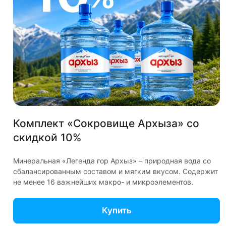
© 2026 Водовоз.RU
Конфиденциальность
Оферта
Комплект «Сокровище Архыза» со
Главная
Каталог
Корзина
Избранные
Кабинет
Сравнение
скидкой 10%
✕
Используем куки и рекомендательные технологии
для улучшения работы сайта
Минеральная «Легенда гор Архыз» – природная вода со
сбалансированным составом и мягким вкусом. Содержит
Пользуясь сайтом Vodovoz.ru, вы соглашаетесь на
не менее 16 важнейших макро- и микроэлементов.
использование
файлов куки
Купить
ОК