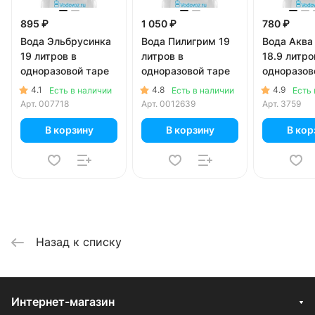
895 ₽
1 050 ₽
780 ₽
Вода Эльбрусинка
Вода Пилигрим 19
Вода Аква
19 литров в
литров в
18.9 литро
одноразовой таре
одноразовой таре
одноразов
4.1
4.8
4.9
Есть в наличии
Есть в наличии
Есть 
Арт.
007718
Арт.
0012639
Арт.
3759
В корзину
В корзину
В кор
Назад к списку
Интернет-магазин