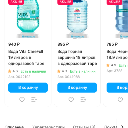
АКЦИЯ
АКЦИЯ
АКЦИЯ
940 ₽
895 ₽
785 ₽
Вода Vita CareFull
Вода Горная
Вода Черн
19 литров в
вершина 19 литров
18.9 литро
одноразовой таре
в одноразовой таре
4.9
Есть 
Арт.
3788
4.6
4.3
Есть в наличии
Есть в наличии
Арт.
0042192
Арт.
0041088
В корзину
В корзину
В кор
Описание
Характеристики
Отзывы (8)
Документы