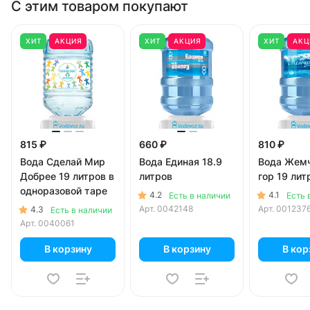
С этим товаром покупают
ХИТ
АКЦИЯ
ХИТ
АКЦИЯ
ХИТ
АКЦ
815 ₽
660 ₽
810 ₽
Вода Сделай Мир
Вода Единая 18.9
Вода Жем
Добрее 19 литров в
литров
гор 19 лит
одноразовой таре
4.2
4.1
Есть в наличии
Есть 
Арт.
0042148
Арт.
001237
4.3
Есть в наличии
Арт.
0040061
В корзину
В корзину
В кор