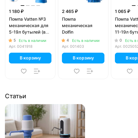
1 180 ₽
2 465 ₽
1 065 ₽
Помпа Vatten №3
Помпа
Помпа Vat
механическая для
механическая
механичес
5-19л бутылей (в
Dolfin
11-19л бу
коробке)
5
4
0
Есть в наличии
Есть в наличии
Есть в
Арт.
0041918
Арт.
001403
Арт.
002505
В корзину
В корзину
В кор
Статьи