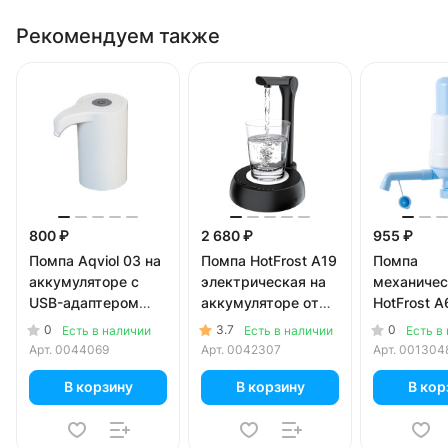
Рекомендуем также
800 ₽
2 680 ₽
955 ₽
Помпа Aqviol 03 на
Помпа HotFrost A19
Помпа
аккумуляторе с
электрическая на
механичес
USB-адаптером
аккумуляторе от
HotFrost A
для 19л бутылей,
USB для 5-19л
0
3.7
0
Есть в наличии
Есть в наличии
Есть в
белая
бутылей, черная (в
Арт.
0044069
Арт.
0042307
Арт.
001304
коробке)
В корзину
В корзину
В кор