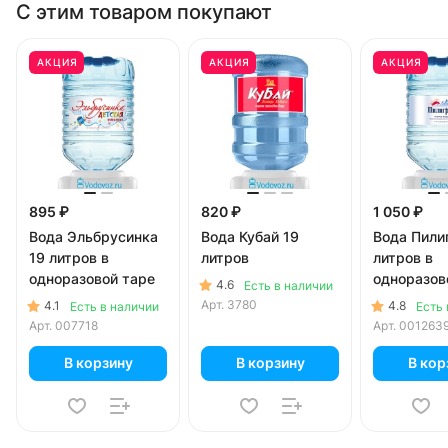
С этим товаром покупают
АКЦИЯ
АКЦИЯ
АКЦИЯ
895 ₽
820 ₽
1 050 ₽
Вода Эльбрусинка
Вода Кубай 19
Вода Пили
19 литров в
литров
литров в
одноразовой таре
одноразов
4.6
Есть в наличии
Арт.
3780
4.1
4.8
Есть в наличии
Есть 
Арт.
007718
Арт.
001263
В корзину
В корзину
В кор