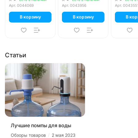
белая
бутылей
для 19л бу
Арт.
0044069
Арт.
0043956
Арт.
004355
черная
В корзину
В корзину
В кор
Статьи
Лучшие помпы для воды
/
Обзоры товаров
2 мая 2023