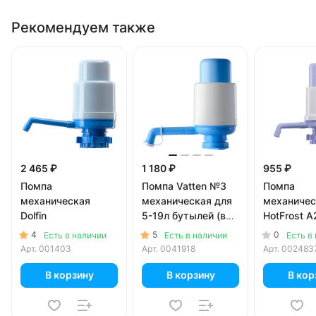
Рекомендуем также
2 465 ₽
1 180 ₽
955 ₽
Помпа
Помпа Vatten №3
Помпа
механическая
механическая для
механичес
Dolfin
5-19л бутылей (в
HotFrost A
коробке)
л бутылей
4
5
0
Есть в наличии
Есть в наличии
Есть в
Арт.
001403
Арт.
0041918
Арт.
002483
В корзину
В корзину
В кор