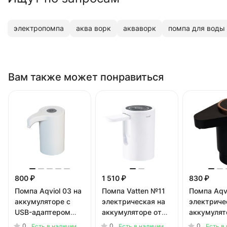
электропомпа
аква ворк
акваворк
помпа для воды
Вам также может понравиться
800 ₽
1 510 ₽
830 ₽
Помпа Aqviol 03 на
Помпа Vatten №11
Помпа Aqv
аккумуляторе с
электрическая на
электриче
USB-адаптером
аккумуляторе от
аккумулят
для 19л бутылей,
USB для 19л
USB-адап
0
0
0
Есть в наличии
Есть в наличии
Есть в