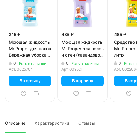
215 ₽
485 ₽
485 ₽
Моющая жидкость
Моющая жидкость
Средство
Mr.Proper для полов
Mr.Proper для полов
Mr. Proper
Бережная уборка
и стен (лавандовое
литр
0,5 литра
спокойствие) 1 л
0
0
0
Есть в наличии
Есть в наличии
Есть в
Арт.
0025704
Арт.
009521
Арт.
002206
В корзину
В корзину
В кор
Описание
Характеристики
Отзывы