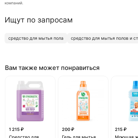
компаний.
Ищут по запросам
средство для мытья пола
средство для мытья полов и с
Вам также может понравиться
1 215 ₽
200 ₽
215 ₽
Средство для
Гель для мытья
Моющая ж