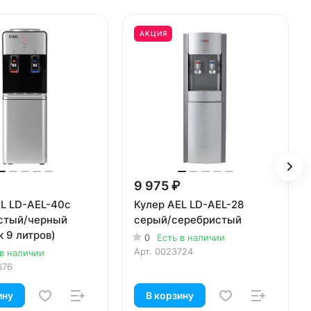
АКЦИЯ
9 975 ₽
EL LD-AEL-40c
Кулер AEL LD-AEL-28
стый/черный
серый/серебристый
 9 литров)
0
Есть в наличии
Арт.
0023724
 в наличии
676
ину
В корзину