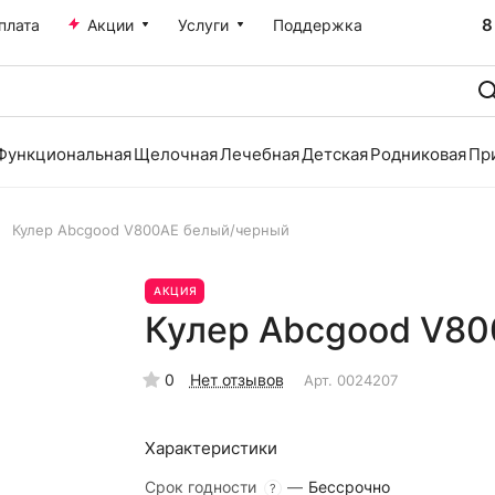
8
плата
Акции
Услуги
Поддержка
Функциональная
Щелочная
Лечебная
Детская
Родниковая
Пр
Кулер Abcgood V800AE белый/черный
АКЦИЯ
Кулер Abcgood V80
0
Нет отзывов
Арт.
0024207
Характеристики
Срок годности
—
Бессрочно
?