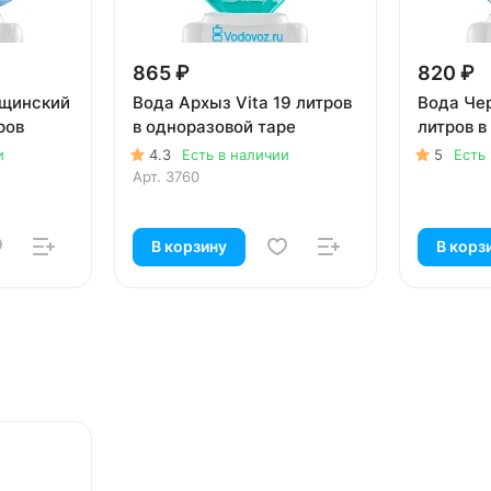
865 ₽
820 ₽
щинский
Вода Архыз Vita 19 литров
Вода Че
ров
в одноразовой таре
литров в
и
4.3
Есть в наличии
5
Есть
Арт.
3760
В корзину
В корз