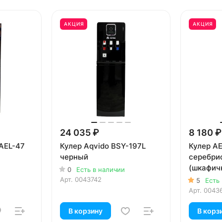
АКЦИЯ
АКЦИЯ
24 035 ₽
8 180 ₽
-AEL-47
Кулер Aqvido BSY-197L
Кулер A
черный
серебри
(шкафичк
0
Есть в наличии
Арт.
0043742
5
Есть
Арт.
0043
В корзину
В корз