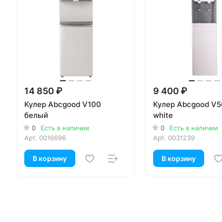
14 850 ₽
9 400 ₽
Кулер Abcgood V100
Кулер Abcgood V
белый
white
0
Есть в наличии
0
Есть в наличии
Арт.
0016696
Арт.
0031239
В корзину
В корзину