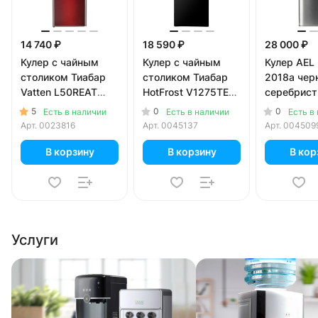
14 740 ₽
18 590 ₽
28 000 ₽
Кулер с чайным
Кулер с чайным
Кулер AEL
столиком Тиабар
столиком Тиабар
2018a чер
Vatten L50REAT
HotFrost V1275TEA
серебрис
красный (шкафчик
черный (шкафчик 3
5
0
0
Есть в наличии
Есть в наличии
Есть в
5 литров)
литра)
Арт.
0023816
Арт.
0045137
Арт.
004509
В корзину
В корзину
В кор
Услуги