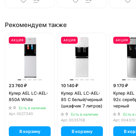
Рекомендуем также
АКЦИЯ
АКЦИЯ
АКЦИЯ
23 760 ₽
10 140 ₽
9 170 ₽
Кулер AEL LC-AEL-
Кулер AEL LС-AEL-
Кулер AEL
850A White
85 C белый/черный
92c сереб
(шкафчик 7 литров)
черный
0
Есть в наличии
Арт.
0027340
0
0
Есть в наличии
Есть в
Арт.
0035708
Арт.
004370
В корзину
В корзину
В кор