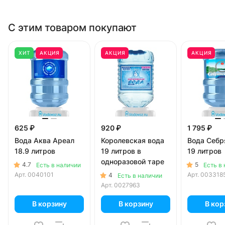
С этим товаром покупают
ХИТ
АКЦИЯ
АКЦИЯ
АКЦИЯ
625 ₽
920 ₽
1 795 ₽
Вода Аква Ареал
Королевская вода
Вода Себр
18.9 литров
19 литров в
19 литров
одноразовой таре
4.7
5
Есть в наличии
Есть в
Арт.
0040101
Арт.
003318
4
Есть в наличии
Арт.
0027963
В корзину
В корзину
В кор