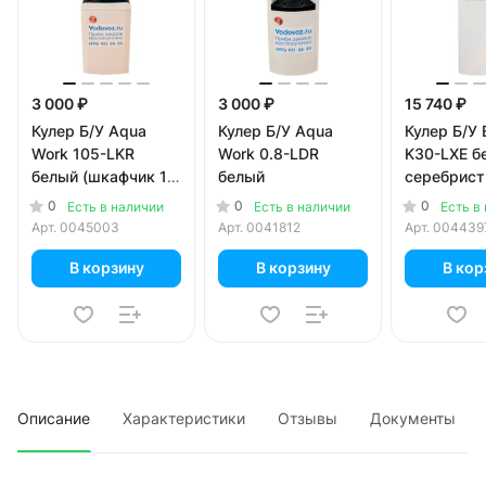
3 000 ₽
3 000 ₽
15 740 ₽
Кулер Б/У Aqua
Кулер Б/У Aqua
Кулер Б/У 
Work 105-LKR
Work 0.8-LDR
K30-LXE б
белый (шкафчик 13
белый
серебрис
литров)
0
0
0
Есть в наличии
Есть в наличии
Есть в
Арт.
0045003
Арт.
0041812
Арт.
004439
В корзину
В корзину
В кор
Описание
Характеристики
Отзывы
Документы