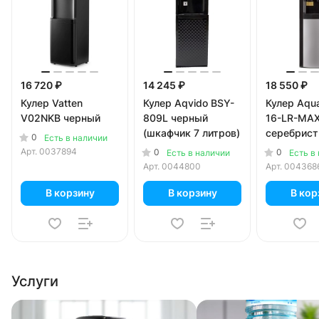
16 720 ₽
14 245 ₽
18 550 ₽
Кулер Vatten
Кулер Aqvido BSY-
Кулер Aqu
V02NKB черный
809L черный
16-LR-MA
(шкафчик 7 литров)
серебрист
0
Есть в наличии
черный
Арт.
0037894
0
0
Есть в наличии
Есть в
Арт.
0044800
Арт.
004368
В корзину
В корзину
В кор
Услуги