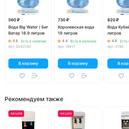
560 ₽
730 ₽
820 ₽
Вода Big Water / Биг
Королевская вода
Вода Куба
Ватер 18.9 литров
19 литров
литров
4.6
4.4
4.6
Есть в наличии
Есть в наличии
Есть 
Арт.
0042140
Арт.
18411
Арт.
3780
В корзину
В корзину
В кор
Рекомендуем также
АКЦИЯ
АКЦИЯ