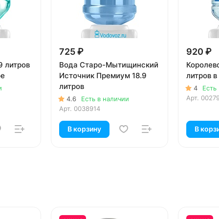
725 ₽
920 ₽
9 литров
Вода Старо-Мытищинский
Королевс
ре
Источник Премиум 18.9
литров в
литров
и
4
Есть
Арт.
0027
4.6
Есть в наличии
Арт.
0038914
В корзину
В корз