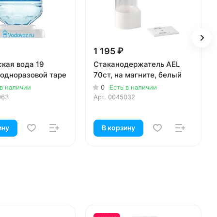
1 195 ₽
кая вода 19
Стаканодержатель AEL
 одноразовой таре
70ст, на магните, белый
 в наличии
0
Есть в наличии
963
Арт.
0045032
ину
В корзину