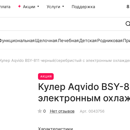
8
плата
Акции
Услуги
Поддержка
Функциональная
Щелочная
Лечебная
Детская
Родниковая
Пр
Кулер Aqvido BSY-811 черный/серебристый с электронным охлажд
АКЦИЯ
Кулер Aqvido BSY-
электронным охла
0
Нет отзывов
Арт.
0043756
Характеристики