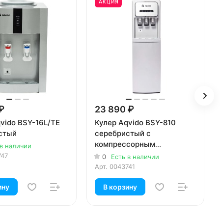
АКЦИЯ
₽
23 890 ₽
vido BSY-16L/TE
Кулер Aqvido BSY-810
стый
серебристый с
компрессорным
 в наличии
охлаждением
747
0
Есть в наличии
Арт.
0043741
ину
В корзину