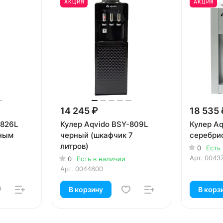
АКЦИЯ
АКЦИЯ
14 245 ₽
18 535 
-826L
Кулер Aqvido BSY-809L
Кулер Aq
нным
черный (шкафчик 7
серебри
литров)
0
Есть
Арт.
0043
0
Есть в наличии
Арт.
0044800
В корзину
В корз