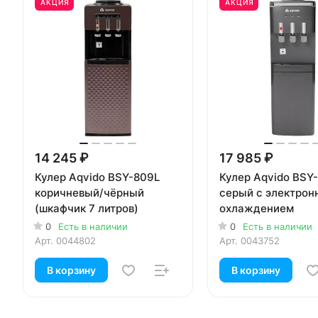
АКЦИЯ
АКЦИЯ
14 245 ₽
17 985 ₽
Кулер Aqvido BSY-809L
Кулер Aqvido BSY
коричневый/чёрный
серый с электро
(шкафчик 7 литров)
охлаждением
0
Есть в наличии
0
Есть в наличии
Арт.
0044802
Арт.
0043752
В корзину
В корзину