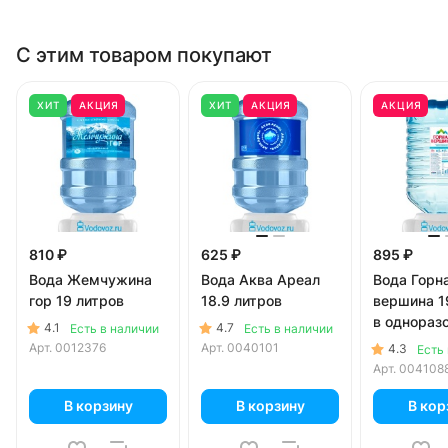
С этим товаром покупают
ХИТ
АКЦИЯ
ХИТ
АКЦИЯ
АКЦИЯ
810 ₽
625 ₽
895 ₽
Вода Жемчужина
Вода Аква Ареал
Вода Горн
гор 19 литров
18.9 литров
вершина 1
в однораз
4.1
4.7
Есть в наличии
Есть в наличии
Арт.
0012376
Арт.
0040101
4.3
Есть
Арт.
004108
В корзину
В корзину
В кор