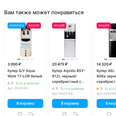
Вам также может понравиться
НОВИНКА
АКЦИЯ
АКЦИЯ
АКЦИЯ
3 000 ₽
20 475 ₽
14 320 ₽
Кулер Б/У Aqua
Кулер Aqvido BSY-
Кулер AEL
Work 17-LDR белый
812L черный/
808a черн
серебристный с
серебрис
0
Есть в наличии
компрессорным
Арт.
0045142
0
5
Есть в наличии
Есть в
охлаждением
Арт.
0043744
Арт.
004316
В корзину
В корзину
В кор