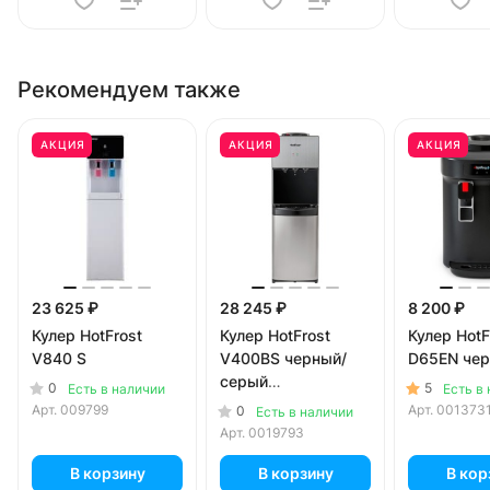
Рекомендуем также
АКЦИЯ
АКЦИЯ
АКЦИЯ
23 625 ₽
28 245 ₽
8 200 ₽
Кулер HotFrost
Кулер HotFrost
Кулер HotF
V840 S
V400BS черный/
D65EN че
серый
0
5
Есть в наличии
Есть в
(холодильник 20
Арт.
009799
Арт.
001373
0
Есть в наличии
литров)
Арт.
0019793
В корзину
В корзину
В кор