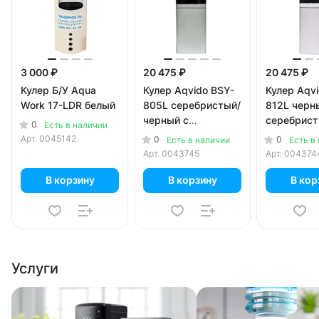
3 000 ₽
20 475 ₽
20 475 ₽
Кулер Б/У Aqua
Кулер Aqvido BSY-
Кулер Aqv
Work 17-LDR белый
805L серебристый/
812L черн
черный с
серебрист
0
Есть в наличии
компрессорным
компресс
Арт.
0045142
0
0
Есть в наличии
Есть в
охлаждением
охлажден
Арт.
0043745
Арт.
004374
В корзину
В корзину
В кор
Услуги