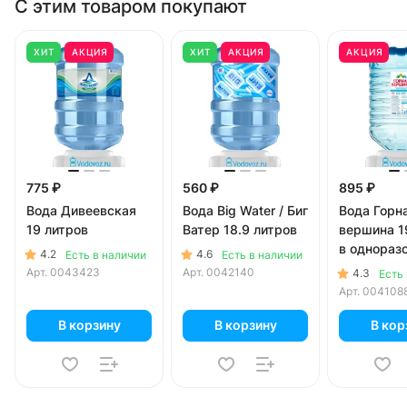
С этим товаром покупают
ХИТ
АКЦИЯ
ХИТ
АКЦИЯ
АКЦИЯ
775 ₽
560 ₽
895 ₽
Вода Дивеевская
Вода Big Water / Биг
Вода Горн
19 литров
Ватер 18.9 литров
вершина 1
в однораз
4.2
4.6
Есть в наличии
Есть в наличии
Арт.
0043423
Арт.
0042140
4.3
Есть
Арт.
004108
В корзину
В корзину
В кор