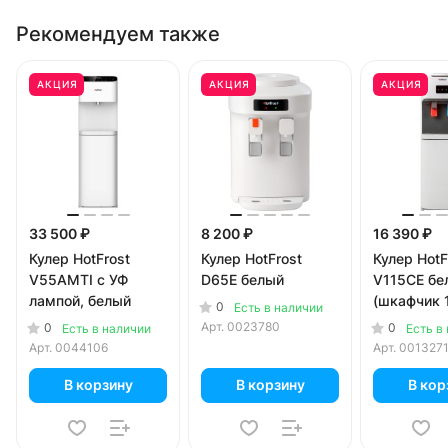
Рекомендуем также
АКЦИЯ
АКЦИЯ
АКЦИЯ
33 500 ₽
8 200 ₽
16 390 ₽
Кулер HotFrost
Кулер HotFrost
Кулер HotF
V55AMTI c УФ
D65E белый
V115CE бе
лампой, белый
(шкафчик 
0
Есть в наличии
литров)
Арт.
0023780
0
0
Есть в наличии
Есть в
Арт.
0044106
Арт.
001327
В корзину
В корзину
В кор