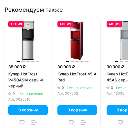
Рекомендуем также
АКЦИЯ
АКЦИЯ
АКЦИЯ
35 900 ₽
30 900 ₽
30 900 ₽
Кулер HotFrost
Кулер HotFrost 45 A
Кулер HotF
V450ASM серый/
Red
45AS сер
черный
0
0
Есть в наличии
Есть в
Арт.
007302
Арт.
18036
0
Есть в наличии
Арт.
0025310
В корзину
В корзину
В кор