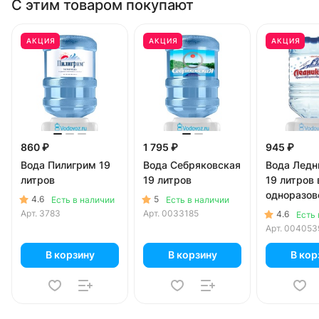
С этим товаром покупают
АКЦИЯ
АКЦИЯ
АКЦИЯ
860 ₽
1 795 ₽
945 ₽
Вода Пилигрим 19
Вода Себряковская
Вода Ледн
литров
19 литров
19 литров 
одноразов
4.6
5
Есть в наличии
Есть в наличии
Арт.
3783
Арт.
0033185
4.6
Есть 
Арт.
004053
В корзину
В корзину
В кор