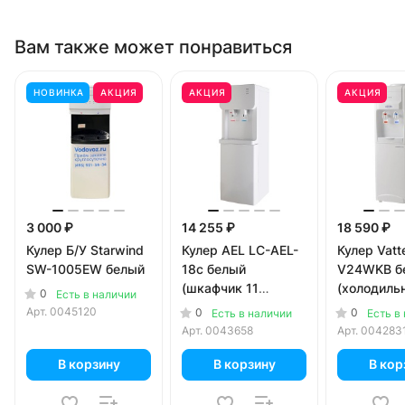
Вам также может понравиться
НОВИНКА
АКЦИЯ
АКЦИЯ
АКЦИЯ
3 000 ₽
14 255 ₽
18 590 ₽
Кулер Б/У Starwind
Кулер AEL LC-AEL-
Кулер Vatt
SW-1005EW белый
18c белый
V24WKB б
(шкафчик 11
(холодиль
0
Есть в наличии
литров) с
литров)
Арт.
0045120
0
0
Есть в наличии
Есть в
компрессорным
Арт.
0043658
Арт.
004283
охлаждением
В корзину
В корзину
В кор