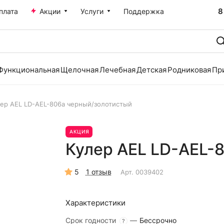
8
плата
Акции
Услуги
Поддержка
Функциональная
Щелочная
Лечебная
Детская
Родниковая
Пр
лер AEL LD-AEL-806a черный/золотистый
АКЦИЯ
Кулер AEL LD-AEL-
5
1 отзыв
Арт.
0039402
Характеристики
Срок годности
—
Бессрочно
?