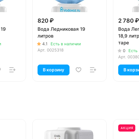
820 ₽
2 780 ₽
 19
Вода Ледниковая 19
Вода Ле
литров
18,9 лит
таре
и
4.1
Есть в наличии
Арт.
0025318
0
Есть
Арт.
0038
В корзину
В корз
АКЦИЯ