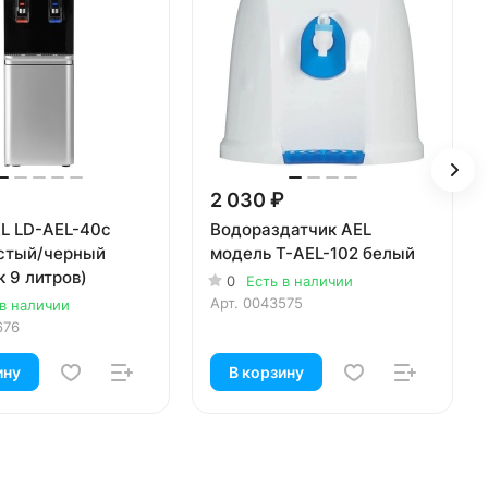
2 030 ₽
EL LD-AEL-40c
Водораздатчик AEL
стый/черный
модель T-AEL-102 белый
 9 литров)
0
Есть в наличии
Арт.
0043575
 в наличии
676
ину
В корзину