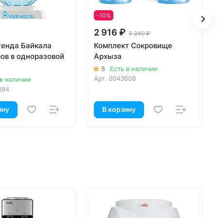
-10%
2 916 ₽
3 240 ₽
генда Байкала
Комплект Сокровище
ров в одноразовой
Архыза
5
Есть в наличии
Арт.
0043609
 в наличии
094
ину
В корзину