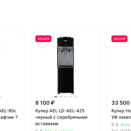
АКЦИЯ
АКЦИЯ
8 100 ₽
33 500
AEL-85c
Кулер AEL LD-AEL-425
Кулер Ho
кафчик 7
черный с серебряными
УФ ламп
вставками
0
Есть
Арт.
0044
0
Есть в наличии