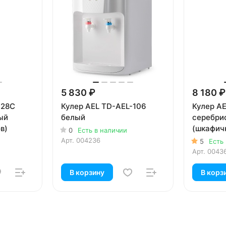
5 830 ₽
8 180 ₽
-28C
Кулер AEL TD-AEL-106
Кулер A
ый
белый
серебри
в)
(шкафичк
0
Есть в наличии
Арт.
004236
5
Есть
Арт.
0043
В корзину
В корз