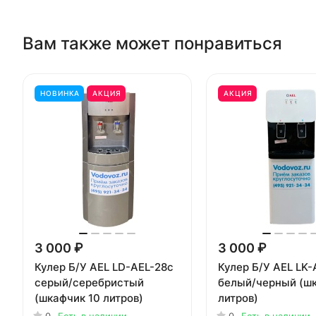
Вам также может понравиться
НОВИНКА
АКЦИЯ
АКЦИЯ
3 000 ₽
3 000 ₽
Кулер Б/У AEL LD-AEL-28c
Кулер Б/У AEL LK-
серый/серебристый
белый/черный (ш
(шкафчик 10 литров)
литров)
0
Есть в наличии
0
Есть в наличии