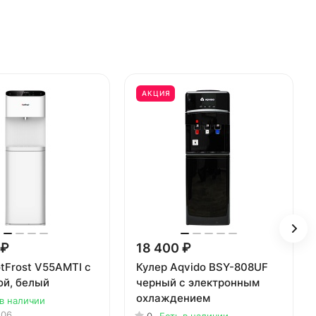
АКЦИЯ
 ₽
18 400 ₽
tFrost V55AMTI c
Кулер Aqvido BSY-808UF
ой, белый
черный с электронным
охлаждением
 в наличии
106
0
Есть в наличии