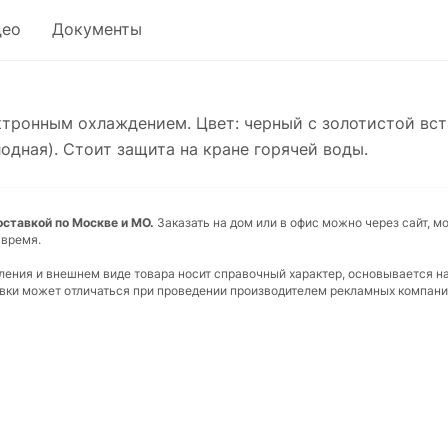
део
Документы
ектронным охлаждением. Цвет: черный с золотистой вс
дная). Стоит защита на кране горячей воды.
ставкой по Москве и МО.
Заказать на дом или в офис можно через сайт, м
 время.
вления и внешнем виде товара носит справочный характер, основывается н
ковки может отличаться при проведении производителем рекламных компани