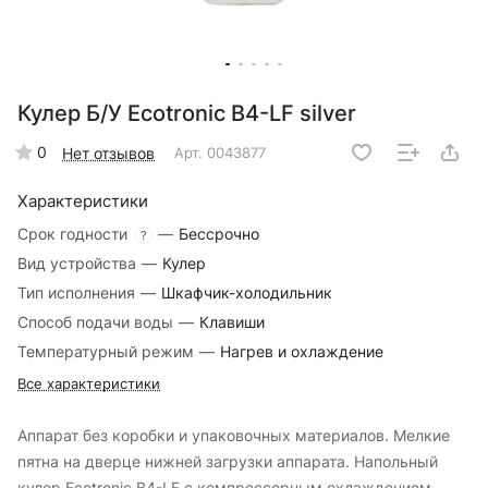
Кулер Б/У Ecotronic B4-LF silver
0
Нет отзывов
Арт.
0043877
Характеристики
Срок годности
—
Бессрочно
?
Вид устройства
—
Кулер
Тип исполнения
—
Шкафчик-холодильник
Способ подачи воды
—
Клавиши
Температурный режим
—
Нагрев и охлаждение
Все характеристики
Аппарат без коробки и упаковочных материалов. Мелкие
пятна на дверце нижней загрузки аппарата. Напольный
кулер Ecotronic B4-LF с компрессорным охлаждением