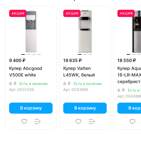
АКЦИЯ
АКЦИЯ
АКЦИЯ
9 400 ₽
19 635 ₽
18 550 ₽
Кулер Abcgood
Кулер Vatten
Кулер Aqu
V500E white
L45WK, белый
16-LR-MA
серебрист
0
0
Есть в наличии
Есть в наличии
черный
Арт.
0031239
Арт.
0043855
0
Есть в
Арт.
004368
В корзину
В корзину
В кор