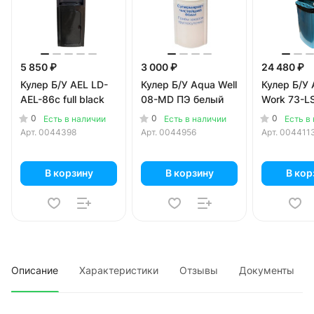
5 850 ₽
3 000 ₽
24 480 ₽
Кулер Б/У AEL LD-
Кулер Б/У Aqua Well
Кулер Б/У
AEL-86c full black
08-MD ПЭ белый
Work 73-L
0
0
0
Есть в наличии
Есть в наличии
Есть в
Арт.
0044398
Арт.
0044956
Арт.
004411
В корзину
В корзину
В кор
Описание
Характеристики
Отзывы
Документы