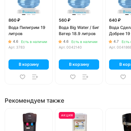
860 ₽
560 ₽
640 ₽
Вода Пилигрим 19
Вода Big Water / Биг
Вода Сдел
литров
Ватер 18.9 литров
Добрее 19
4.6
4.6
4.7
Есть в наличии
Есть в наличии
Есть 
Арт.
3783
Арт.
0042140
Арт.
004186
В корзину
В корзину
В кор
Рекомендуем также
АКЦИЯ