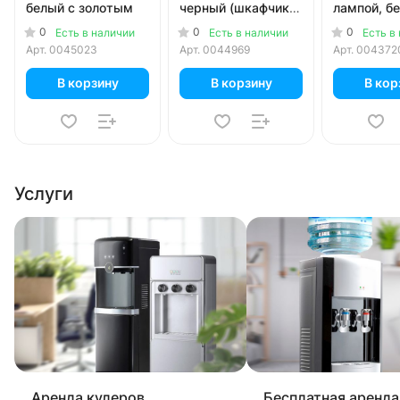
белый с золотым
черный (шкафчик 7
лампой, б
литров)
0
0
0
Есть в наличии
Есть в наличии
Есть в
Арт.
0045023
Арт.
0044969
Арт.
004372
В корзину
В корзину
В кор
Услуги
Аренда кулеров
Бесплатная аренда