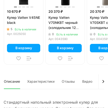
10 670 ₽
20 370 ₽
20 370 ₽
Кулер Vatten V45NE
Кулер Vatten
Кулер Vatt
black
V70NKBT черный
V70SKBT с
(холодильник 12
(холодиль
5
Есть в наличии
литров)
литров)
Арт.
0025050
0
0
Есть в наличии
Есть в
Арт.
0043590
Арт.
004359
В корзину
В корзину
В кор
Описание
Характеристики
Отзывы
Видео
Док
Стандартный напольный электронный кулер для