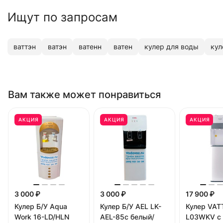
Ищут по запросам
ваттэн
ватэн
ватенн
ватен
кулер для воды
кул
Вам также может понравиться
АКЦИЯ
АКЦИЯ
АКЦИЯ
3 000 ₽
3 000 ₽
17 900 ₽
Кулер Б/У Aqua
Кулер Б/У AEL LK-
Кулер VAT
Work 16-LD/HLN
AEL-85c белый/
L03WKV c