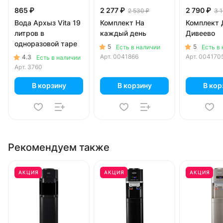
865 ₽
2 277 ₽
2 790 ₽
2 530 ₽
3 
Вода Архыз Vita 19
Комплект На
Комплект 
литров в
каждый день
Дивеево
одноразовой таре
5
5
Есть в наличии
Есть в
Арт.
0041866
Арт.
004170
4.3
Есть в наличии
Арт.
3760
В корзину
В корзину
В кор
Рекомендуем также
АКЦИЯ
АКЦИЯ
АКЦИЯ