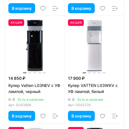
В корзину
В корзину
АКЦИЯ
АКЦИЯ
14 850 ₽
17 900 ₽
Кулер Vatten L03NEV c УФ
Кулер VATTEN L03WKV c
лампой, черный
УФ лампой, белый
0
0
Есть в наличии
Есть в наличии
Арт.
0043858
Арт.
0043720
В корзину
В корзину