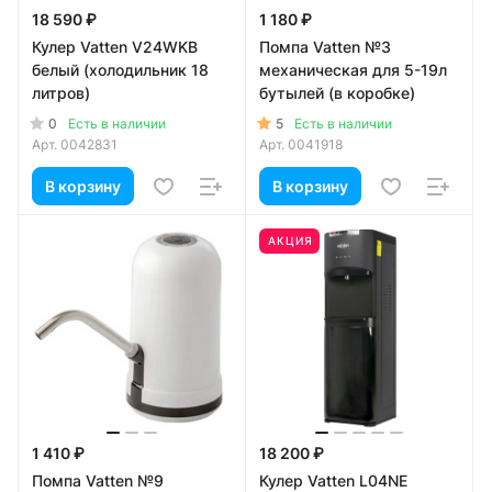
18 590 ₽
1 180 ₽
Кулер Vatten V24WKB
Помпа Vatten №3
белый (холодильник 18
механическая для 5-19л
литров)
бутылей (в коробке)
0
5
Есть в наличии
Есть в наличии
Арт.
0042831
Арт.
0041918
В корзину
В корзину
АКЦИЯ
1 410 ₽
18 200 ₽
Помпа Vatten №9
Кулер Vatten L04NE