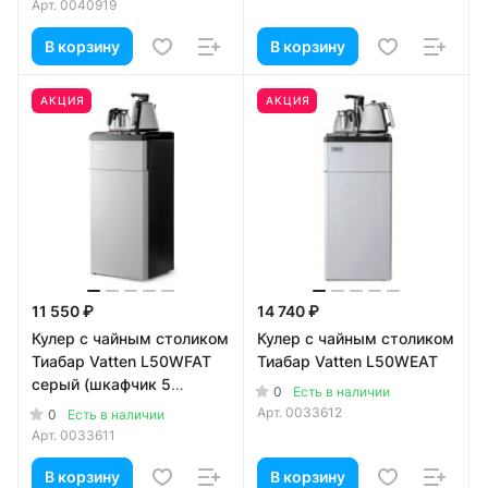
Арт.
0040919
В корзину
В корзину
АКЦИЯ
АКЦИЯ
11 550 ₽
14 740 ₽
Кулер с чайным столиком
Кулер с чайным столиком
Тиабар Vatten L50WFAT
Тиабар Vatten L50WEAT
серый (шкафчик 5
0
Есть в наличии
литров)
Арт.
0033612
0
Есть в наличии
Арт.
0033611
В корзину
В корзину