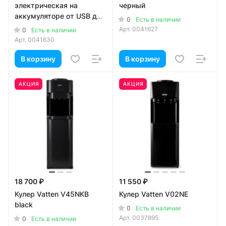
электрическая на
черный
аккумуляторе от USB для
0
Есть в наличии
19л бутылей
Арт.
0041627
0
Есть в наличии
Арт.
0041630
В корзину
В корзину
АКЦИЯ
АКЦИЯ
18 700 ₽
11 550 ₽
Кулер Vatten V45NKB
Кулер Vatten V02NE
black
0
Есть в наличии
Арт.
0037895
0
Есть в наличии