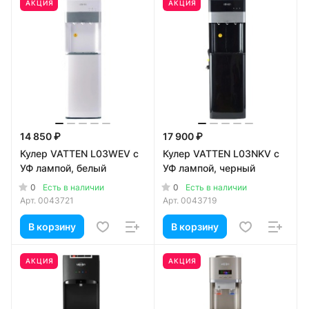
АКЦИЯ
АКЦИЯ
14 850 ₽
17 900 ₽
Кулер VATTEN L03WEV c
Кулер VATTEN L03NKV c
УФ лампой, белый
УФ лампой, черный
0
0
Есть в наличии
Есть в наличии
Арт.
0043721
Арт.
0043719
В корзину
В корзину
АКЦИЯ
АКЦИЯ