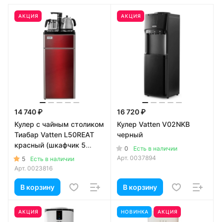
АКЦИЯ
АКЦИЯ
14 740 ₽
16 720 ₽
Кулер с чайным столиком
Кулер Vatten V02NKB
Тиабар Vatten L50REAT
черный
красный (шкафчик 5
0
Есть в наличии
литров)
Арт.
0037894
5
Есть в наличии
Арт.
0023816
В корзину
В корзину
АКЦИЯ
НОВИНКА
АКЦИЯ