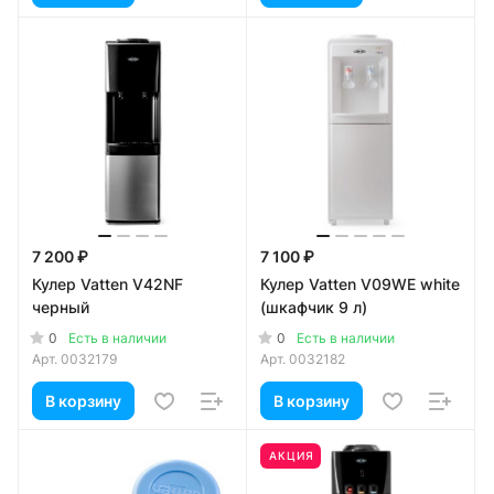
7 200 ₽
7 100 ₽
Кулер Vatten V42NF
Кулер Vatten V09WE white
черный
(шкафчик 9 л)
0
0
Есть в наличии
Есть в наличии
Арт.
0032179
Арт.
0032182
В корзину
В корзину
АКЦИЯ