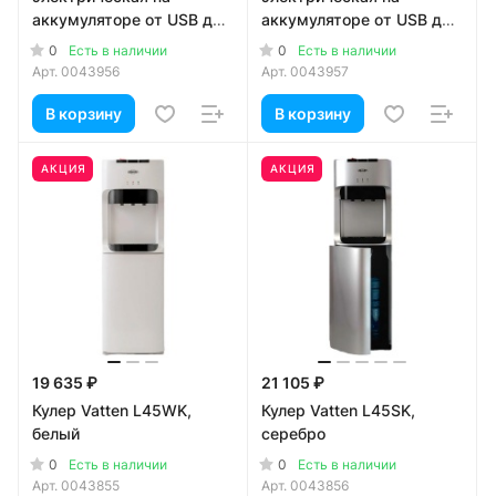
аккумуляторе от USB для
аккумуляторе от USB для
19л бутылей
19л бутылей
0
0
Есть в наличии
Есть в наличии
Арт.
0043956
Арт.
0043957
В корзину
В корзину
АКЦИЯ
АКЦИЯ
19 635 ₽
21 105 ₽
Кулер Vatten L45WK,
Кулер Vatten L45SK,
белый
серебро
0
0
Есть в наличии
Есть в наличии
Арт.
0043855
Арт.
0043856