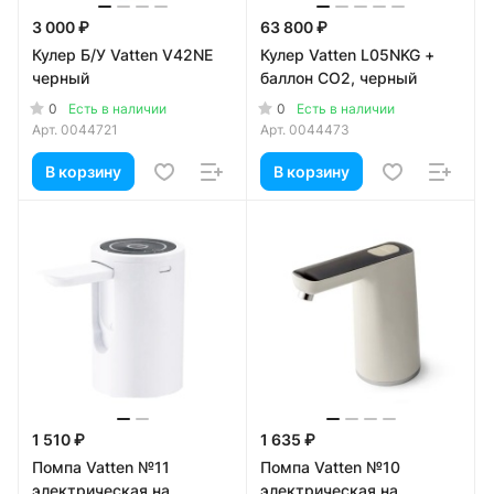
3 000 ₽
63 800 ₽
Кулер Б/У Vatten V42NE
Кулер Vatten L05NKG +
черный
баллон CO2, черный
0
0
Есть в наличии
Есть в наличии
Арт.
0044721
Арт.
0044473
В корзину
В корзину
1 510 ₽
1 635 ₽
Помпа Vatten №11
Помпа Vatten №10
электрическая на
электрическая на