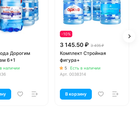
-10%
3 145.50 ₽
3 495 ₽
Вода Дорогим
Комплект Стройная
ам 6+1
фигура+
 в наличии
5
Есть в наличии
836
Арт.
0038314
ину
В корзину