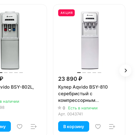
АКЦИЯ
 ₽
23 890 ₽
vido BSY-802L,
Кулер Aqvido BSY-810
серебристый с
компрессорным
 в наличии
охлаждением
198
0
Есть в наличии
Арт.
0043741
ину
В корзину