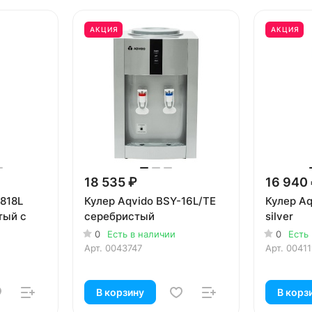
АКЦИЯ
АКЦИЯ
18 535 ₽
16 940
-818L
Кулер Aqvido BSY-16L/TE
Кулер Aq
тый с
серебристый
silver
0
Есть в наличии
0
Есть
Арт.
0043747
Арт.
0041
В корзину
В корз