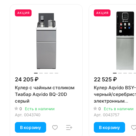
АКЦИЯ
АКЦИЯ
24 205 ₽
22 525 ₽
Кулер с чайным столиком
Кулер Aqvido BSY
Тиабар Aqvido BQ-20D
черный/серебрис
серый
электронным
охлаждением
0
Есть в наличии
0
Есть в наличии
Арт.
0043740
Арт.
0043757
В корзину
В корзину