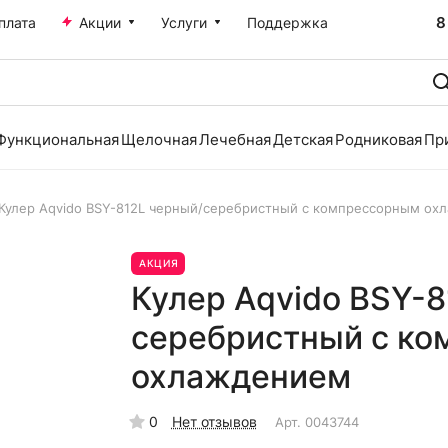
8
плата
Акции
Услуги
Поддержка
Функциональная
Щелочная
Лечебная
Детская
Родниковая
Пр
Кулер Aqvido BSY-812L черный/серебристный с компрессорным ох
АКЦИЯ
Кулер Aqvido BSY-8
серебристный с к
охлаждением
0
Нет отзывов
Арт.
0043744