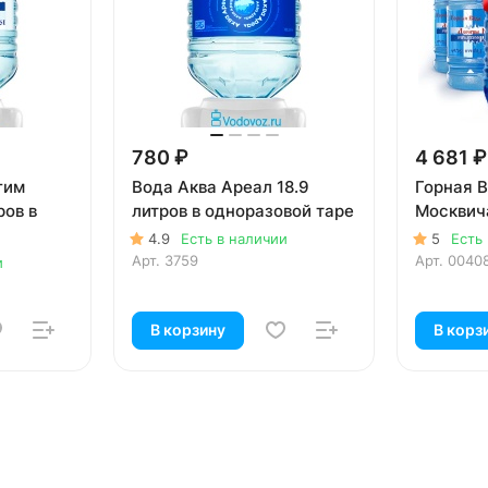
780 ₽
4 681 ₽
гим
Вода Аква Ареал 18.9
Горная 
ров в
литров в одноразовой таре
Москвич
4.9
Есть в наличии
5
Есть
Арт.
3759
Арт.
0040
и
В корзину
В корз