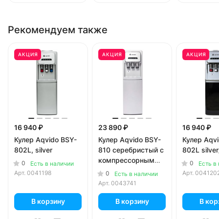
Рекомендуем также
АКЦИЯ
АКЦИЯ
АКЦИЯ
16 940 ₽
23 890 ₽
16 940 ₽
Кулер Aqvido BSY-
Кулер Aqvido BSY-
Кулер Aqv
802L, silver
810 серебристый с
802L silver
компрессорным
0
0
Есть в наличии
Есть в
охлаждением
Арт.
0041198
Арт.
004120
0
Есть в наличии
Арт.
0043741
В корзину
В корзину
В кор