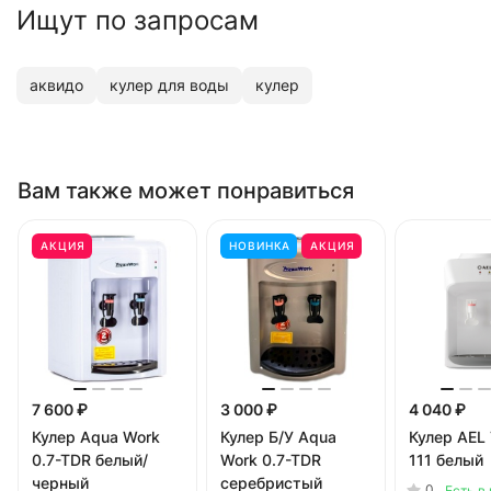
Ищут по запросам
аквидо
кулер для воды
кулер
Вам также может понравиться
АКЦИЯ
НОВИНКА
АКЦИЯ
7 600 ₽
3 000 ₽
4 040 ₽
Кулер Aqua Work
Кулер Б/У Aqua
Кулер AEL
0.7-TDR белый/
Work 0.7-TDR
111 белый
черный
серебристый
0
Есть в