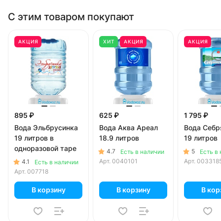
С этим товаром покупают
АКЦИЯ
ХИТ
АКЦИЯ
АКЦИЯ
895 ₽
625 ₽
1 795 ₽
Вода Эльбрусинка
Вода Аква Ареал
Вода Себр
19 литров в
18.9 литров
19 литров
одноразовой таре
4.7
5
Есть в наличии
Есть в
Арт.
0040101
Арт.
003318
4.1
Есть в наличии
Арт.
007718
В корзину
В корзину
В кор