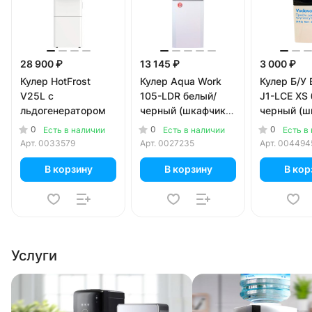
28 900 ₽
13 145 ₽
3 000 ₽
Кулер HotFrost
Кулер Aqua Work
Кулер Б/У 
V25L с
105-LDR белый/
J1-LCE XS
льдогенератором
черный (шкафчик
черный (ш
9,5 литров)
литров)
0
0
0
Есть в наличии
Есть в наличии
Есть в
Арт.
0033579
Арт.
0027235
Арт.
004494
В корзину
В корзину
В кор
Услуги