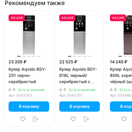
Рекомендуем также
АКЦИЯ
АКЦИЯ
АКЦИЯ
23 205 ₽
22 525 ₽
14 245 ₽
Кулер Aqvido BSY-
Кулер Aqvido BSY-
Кулер Aqv
201 черно-
818L черный/
809L кори
серебристый
серебристый с
чёрный (ш
электронным
литров)
0
0
0
Есть в наличии
Есть в наличии
Есть в
охлаждением
Арт.
0043743
Арт.
0043757
Арт.
004480
В корзину
В корзину
В кор