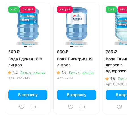
ХИТ
АКЦИЯ
АКЦИЯ
ХИТ
АКЦ
660 ₽
860 ₽
785 ₽
Вода Единая 18.9
Вода Пилигрим 19
Вода Едина
литров
литров
литров в
одноразов
4.2
4.6
Есть в наличии
Есть в наличии
Арт.
0042148
Арт.
3783
4.6
Есть 
Арт.
004006
В корзину
В корзину
В кор