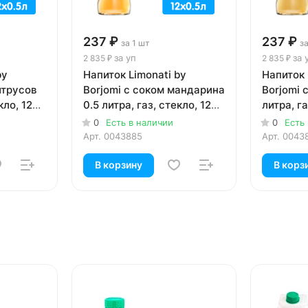
237 ₽
237 ₽
за 1 шт
за
за уп
за 
2 835 ₽
2 835 ₽
by
Напиток Limonati by
Напиток 
итрусов
Borjomi с соком мандарина
Borjomi 
кло, 12
0.5 литра, газ, стекло, 12
литра, га
шт. в уп.
уп.
0
Есть в наличии
0
Есть
Арт.
0043885
Арт.
0043
В корзину
В корз