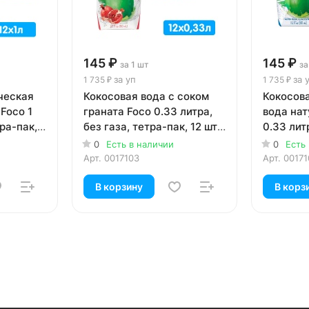
145 ₽
145 ₽
за 1 шт
за
за уп
за 
1 735 ₽
1 735 ₽
ческая
Кокосовая вода с соком
Кокосов
Foco 1
граната Foco 0.33 литра,
вода нат
тра-пак,
без газа, тетра-пак, 12 шт.
0.33 литр
в уп.
тетра-пак
0
Есть в наличии
0
Есть
Арт.
0017103
Арт.
00171
В корзину
В корз