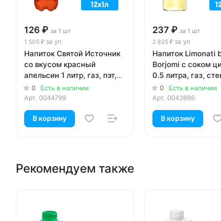
126 ₽
237 ₽
за 1 шт
за 1 шт
за уп
за уп
1 505 ₽
2 835 ₽
Напиток Святой Источник
Напиток Limonati 
со вкусом красный
Borjomi с соком ц
апельсин 1 литр, газ, пэт,
0.5 литра, газ, сте
12 шт. в уп.
шт. в уп.
0
Есть в наличии
0
Есть в наличии
Арт.
0044799
Арт.
0043886
В корзину
В корзину
Рекомендуем также