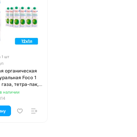
а 1 шт
уп
ая органическая
уральная Foco 1
 газа, тетра-пак,
п.
 в наличии
814
ину