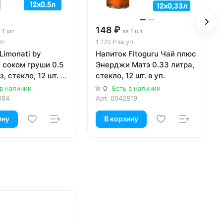
148 ₽
 1 шт
за 1 шт
уп
за уп
1 770 ₽
Limonati by
Напиток Fitoguru Чай плюс
с соком груши 0.5
Энерджи Матэ 0.33 литра,
з, стекло, 12 шт. в
стекло, 12 шт. в уп.
 в наличии
0
Есть в наличии
884
Арт.
0042819
ину
В корзину