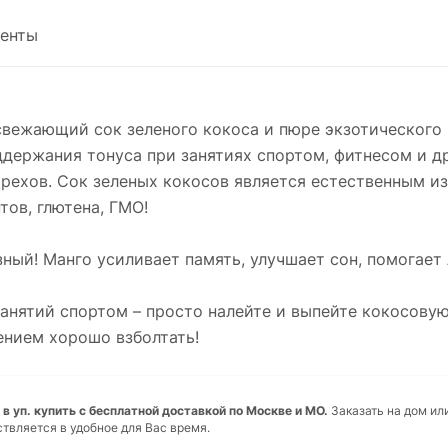
енты
свежающий сок зеленого кокоса и пюре экзотического 
держания тонуса при занятиях спортом, фитнесом и д
рехов. Сок зеленых кокосов является естественным из
тов, глютена, ГМО!
зный! Манго усиливает память, улучшает сон, помогает
анятий спортом – просто налейте и выпейте кокосовую
ением хорошо взболтать!
. в уп. купить с бесплатной доставкой по Москве и МО.
Заказать на дом ил
ствляется в удобное для Вас время.