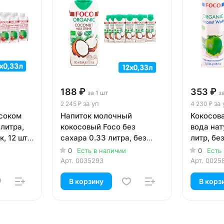
188 ₽
353 ₽
за 1 шт
з
за уп
за 
2 245 ₽
4 230 ₽
 соком
Напиток молочный
Кокосов
 литра,
кокосовый Foco без
вода нат
, 12 шт.
сахара 0.33 литра, без
литр, без
газа, тетра-пак, 12 шт. в уп.
12 шт. в у
0
Есть в наличии
0
Есть
Арт.
0035293
Арт.
0025
В корзину
В корз