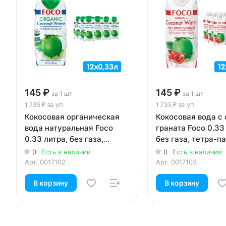
145 ₽
145 ₽
за 1 шт
за 1 шт
за уп
за уп
1 735 ₽
1 735 ₽
Кокосовая органическая
Кокосовая вода с
вода натуральная Foco
граната Foco 0.33
0.33 литра, без газа,
без газа, тетра-пак
тетра-пак, 12 шт. в уп.
в уп.
0
Есть в наличии
0
Есть в наличии
Арт.
0017102
Арт.
0017103
В корзину
В корзину