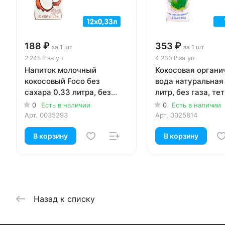
188 ₽
353 ₽
за 1 шт
за 1 шт
за уп
за уп
2 245 ₽
4 230 ₽
Напиток молочный
Кокосовая органи
кокосовый Foco без
вода натуральная 
сахара 0.33 литра, без
литр, без газа, те
газа, тетра-пак, 12 шт. в уп.
12 шт. в уп.
0
Есть в наличии
0
Есть в наличии
Арт.
0035293
Арт.
0025814
В корзину
В корзину
Назад к списку