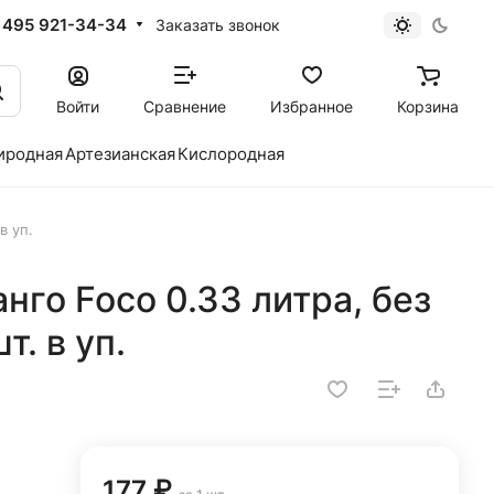
 495 921-34-34
Заказать звонок
Войти
Сравнение
Избранное
Корзина
иродная
Артезианская
Кислородная
в уп.
нго Foco 0.33 литра, без
т. в уп.
177 ₽