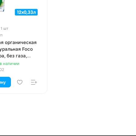
 1 шт
уп
ая органическая
уральная Foco
а, без газа,
, 12 шт. в уп.
 в наличии
02
ину