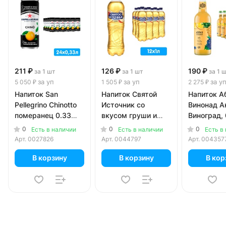
211 ₽
126 ₽
190 ₽
за 1 шт
за 1 шт
за 1 
за уп
за уп
за у
5 050 ₽
1 505 ₽
2 275 ₽
Напиток San
Напиток Святой
Напиток А
Pellegrino Chinotto
Источник со
Винонад А
померанец 0.33
вкусом груши и
Виноград, 
литра, газ, ж/б, 24
цитруса 1 литр, газ,
литра, газ,
0
0
0
Есть в наличии
Есть в наличии
Есть в
шт. в уп.
пэт, 12 шт. в уп.
12 шт. в уп
Арт.
0027826
Арт.
0044797
Арт.
004357
В корзину
В корзину
В кор