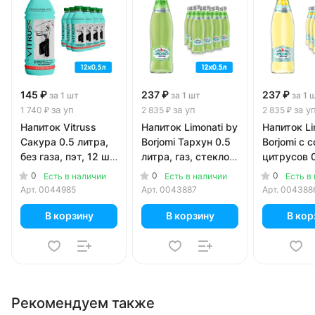
145 ₽
237 ₽
237 ₽
за 1 шт
за 1 шт
за 1 
за уп
за уп
за у
1 740 ₽
2 835 ₽
2 835 ₽
Напиток Vitruss
Напиток Limonati by
Напиток Li
Сакура 0.5 литра,
Borjomi Тархун 0.5
Borjomi с 
без газа, пэт, 12 шт.
литра, газ, стекло,
цитрусов 
в уп.
12 шт. в уп.
литра, газ,
0
0
0
Есть в наличии
Есть в наличии
Есть в
12 шт. в уп
Арт.
0044985
Арт.
0043887
Арт.
004388
В корзину
В корзину
В кор
Рекомендуем также