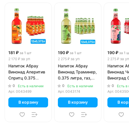
181 ₽
190 ₽
190 ₽
за 1 шт
за 1 шт
за 1 
за уп
за уп
за у
2 170 ₽
2 275 ₽
2 275 ₽
Напиток Абрау
Напиток Абрау
Напиток А
Винонад Аперитив
Винонад Траминер,
Винонад Ч
Спритц 0.375
0.375 литра, газ,
Виноград 
литра, газ, стекло,
стекло, 12 шт. в уп.
литра, газ,
0
0
0
Есть в наличии
Есть в наличии
Есть в
12 шт. в уп.
12 шт. в уп
Арт.
0043499
Арт.
0043174
Арт.
004350
В корзину
В корзину
В кор