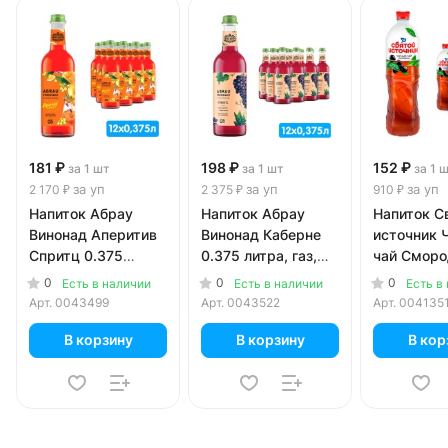
181 ₽
198 ₽
152 ₽
за 1 шт
за 1 шт
за 1 
за уп
за уп
за уп
2 170 ₽
2 375 ₽
910 ₽
Напиток Абрау
Напиток Абрау
Напиток С
Винонад Аперитив
Винонад Каберне
источник 
Спритц 0.375
0.375 литра, газ,
чай Сморо
литра, газ, стекло,
стекло, 12 шт. в уп.
литр, пэт, 
0
0
0
Есть в наличии
Есть в наличии
Есть в
12 шт. в уп.
уп.
Арт.
0043499
Арт.
0043522
Арт.
004135
В корзину
В корзину
В кор