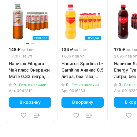
148 ₽
134 ₽
175 ₽
за 1 шт
за 1 шт
за 1 
за уп
за уп
за у
1 770 ₽
1 605 ₽
2 095 ₽
Напиток Fitoguru
Напиток Sportinia L-
Напиток Sp
Чай плюс Энерджи
Carnitine Ананас 0.5
Energy Гуа
Матэ 0.33 литра,
литра, без газа,
литра, без 
стекло, 12 шт. в уп.
пэт, 12 шт. в уп.
пэт, 12 шт.
0
0
0
Есть в наличии
Есть в наличии
Есть в
Арт.
0042819
Арт.
0016233
Арт.
001623
В корзину
В корзину
В кор