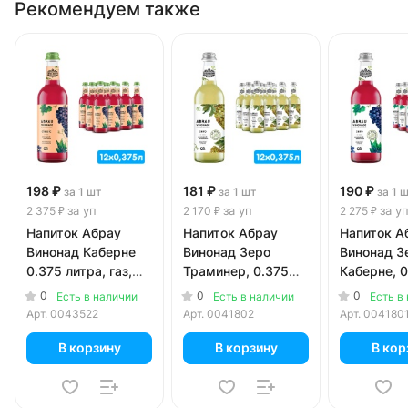
Рекомендуем также
198 ₽
181 ₽
190 ₽
за 1 шт
за 1 шт
за 1 
за уп
за уп
за у
2 375 ₽
2 170 ₽
2 275 ₽
Напиток Абрау
Напиток Абрау
Напиток А
Винонад Каберне
Винонад Зеро
Винонад З
0.375 литра, газ,
Траминер, 0.375
Каберне, 0
стекло, 12 шт. в уп.
литра, газ, стекло,
литра, газ,
0
0
0
Есть в наличии
Есть в наличии
Есть в
12 шт. в уп.
12 шт. в уп
Арт.
0043522
Арт.
0041802
Арт.
004180
В корзину
В корзину
В кор