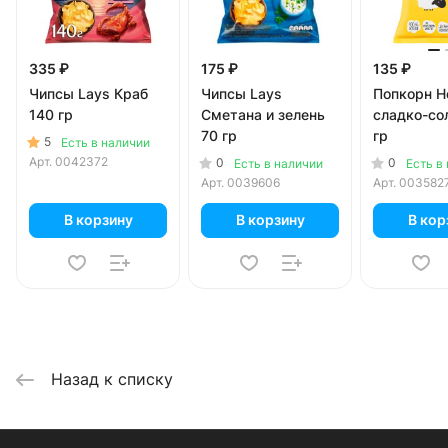
335 ₽
175 ₽
135 ₽
Чипсы Lays Краб
Чипсы Lays
Попкорн Ho
140 гр
Сметана и зелень
сладко-со
70 гр
гр
5
Есть в наличии
Арт.
0042372
0
0
Есть в наличии
Есть в
Арт.
0039606
Арт.
003582
В корзину
В корзину
В кор
Назад к списку