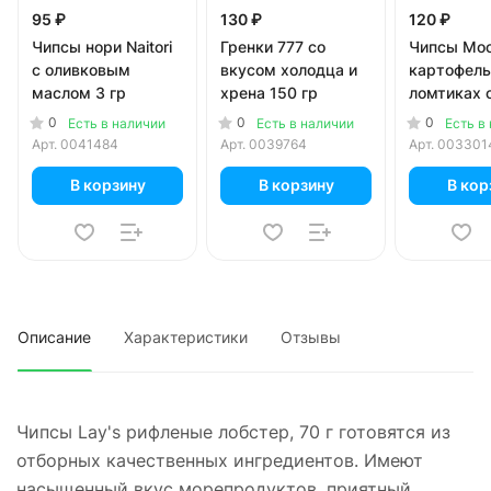
95 ₽
130 ₽
120 ₽
Чипсы нори Naitori
Гренки 777 со
Чипсы Мо
с оливковым
вкусом холодца и
картофель
маслом 3 гр
хрена 150 гр
ломтиках 
вкусом лу
0
0
0
Есть в наличии
Есть в наличии
Есть в
сметаны 6
Арт.
0041484
Арт.
0039764
Арт.
003301
В корзину
В корзину
В кор
Описание
Характеристики
Отзывы
Чипсы Lay's рифленые лобстер, 70 г готовятся из
отборных качественных ингредиентов. Имеют
насыщенный вкус морепродуктов, приятный