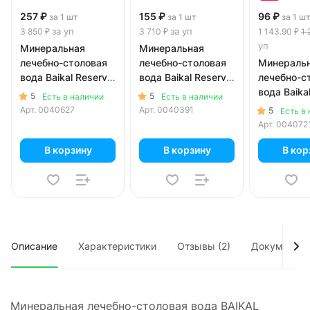
257 ₽
155 ₽
96 ₽
за 1 шт
за 1 шт
за 1 ш
за уп
за уп
3 850 ₽
3 710 ₽
1 143.90 ₽
1 
уп
Минеральная
Минеральная
лечебно-столовая
лечебно-столовая
Минераль
вода Baikal Reserve
вода Baikal Reserve
лечебно-с
0.75 литра, газ,
0.25 литра, газ,
вода Baika
5
5
Есть в наличии
Есть в наличии
стекло, 15 шт. в уп.
стекло, 24 шт. в уп.
0.33 литра,
Арт.
0040627
Арт.
0040391
5
Есть в
пэт, 12 шт.
Арт.
004072
В корзину
В корзину
В кор
Описание
Характеристики
Отзывы (2)
Документы
Минеральная лечебно-столовая вода BAIKAL