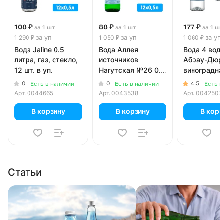
108 ₽
88 ₽
177 ₽
за 1 шт
за 1 шт
за 1 ш
за уп
за уп
за у
1 290 ₽
1 050 ₽
1 060 ₽
Вода Jaline 0.5
Вода Аллея
Вода 4 во
литра, газ, стекло,
источников
Абрау-Дю
12 шт. в уп.
Нагутская №26 0.5
виноградн
литра, газ, стекло,
литра, газ,
0
0
4.5
Есть в наличии
Есть в наличии
Есть 
12 шт. в уп.
6 шт. в уп.
Арт.
0044665
Арт.
0043538
Арт.
004250
В корзину
В корзину
В кор
Статьи