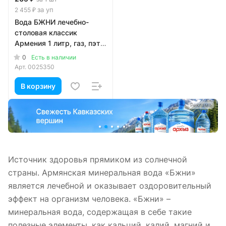
за уп
2 455 ₽
Вода БЖНИ лечебно-
столовая классик
Армения 1 литр, газ, пэт,
12 шт. в уп.
0
Есть в наличии
Арт.
0025350
В корзину
а
Реклама
Источник здоровья прямиком из солнечной
страны. Армянская минеральная вода «Бжни»
является лечебной и оказывает оздоровительный
эффект на организм человека. «Бжни» –
минеральная вода, содержащая в себе такие
полезные элементы, как кальций, калий, магний и